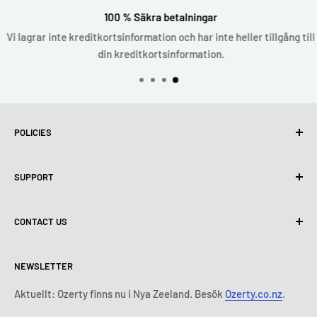
100 % Säkra betalningar
Vi lagrar inte kreditkortsinformation och har inte heller tillgång till
din kreditkortsinformation.
POLICIES
Privacy Policy
SUPPORT
Use of cookies (GDPR)
Terms of Use
About us
CONTACT US
Delivery conditions
Contact Us
Return and Refund Policy
All products
Måndag:
9:00 - 18:00
NEWSLETTER
Tisdag:
9:00 - 18:00
Payment terms
Legal notice
Onsdag:
9:00 - 18:00
Abonnemangets villkor och bestämmelser
FAQ
Aktuellt: Ozerty finns nu i Nya Zeeland. Besök
Ozerty.co.nz
.
Torsdag:
9:00 - 18:00
ODR platforms