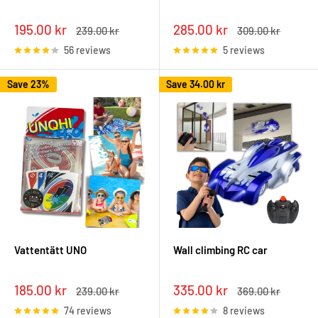
Sale
Sale
195.00 kr
285.00 kr
Regular
Regular
239.00 kr
309.00 kr
price
price
price
price
56 reviews
5 reviews
Save 23%
Save
34.00 kr
Vattentätt UNO
Wall climbing RC car
Sale
Sale
185.00 kr
335.00 kr
Regular
Regular
239.00 kr
369.00 kr
price
price
price
price
74 reviews
8 reviews