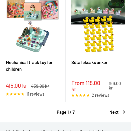
Mechanical track toy for
Söta leksaks ankor
children
Sale
From 115.00
Regular
159.00
Sale
415.00 kr
Regular
459.00 kr
price
price
kr
kr
price
price
11 reviews
2 reviews
Page 1 / 7
Next