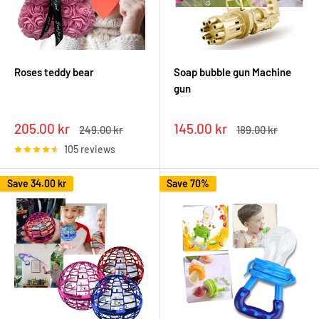
Roses teddy bear
Soap bubble gun Machine
gun
Sale
Sale
205.00 kr
145.00 kr
Regular
Regular
249.00 kr
189.00 kr
price
price
price
price
105 reviews
Save
34.00 kr
Save 70%