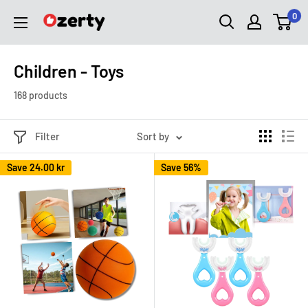
Skip
0
Ozerty
to
Sverige
content
Children - Toys
168 products
Filter
Sort by
Save
24.00 kr
Save 56%