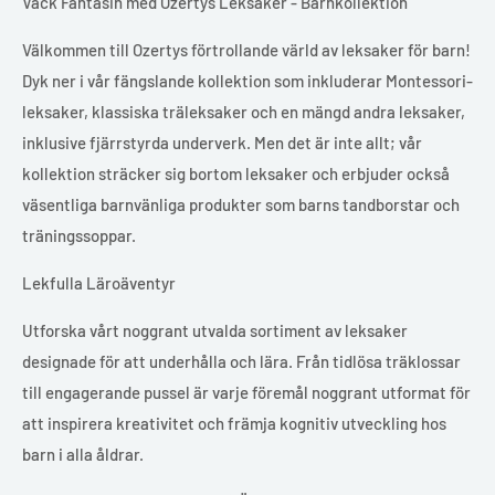
Väck Fantasin med Ozertys Leksaker - Barnkollektion
Välkommen till Ozertys förtrollande värld av leksaker för barn!
Dyk ner i vår fängslande kollektion som inkluderar Montessori-
leksaker, klassiska träleksaker och en mängd andra leksaker,
inklusive fjärrstyrda underverk. Men det är inte allt; vår
kollektion sträcker sig bortom leksaker och erbjuder också
väsentliga barnvänliga produkter som barns tandborstar och
träningssoppar.
Lekfulla Läroäventyr
Utforska vårt noggrant utvalda sortiment av leksaker
designade för att underhålla och lära. Från tidlösa träklossar
till engagerande pussel är varje föremål noggrant utformat för
att inspirera kreativitet och främja kognitiv utveckling hos
barn i alla åldrar.