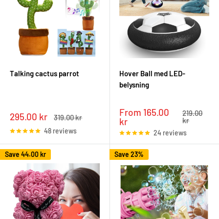
Talking cactus parrot
Hover Ball med LED-
belysning
Sale
From 165.00
Regular
219.00
Sale
295.00 kr
Regular
319.00 kr
price
price
kr
kr
price
price
48 reviews
24 reviews
Save
44.00 kr
Save 23%