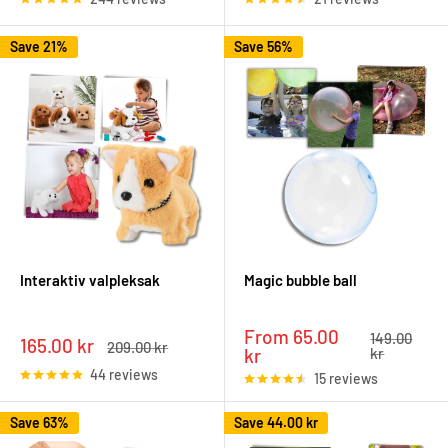
Save 21%
Save 56%
Interaktiv valpleksak
Magic bubble ball
Sale
From 65.00
Regular
149.00
Sale
165.00 kr
Regular
209.00 kr
price
price
kr
kr
price
price
44 reviews
15 reviews
Save 63%
Save
44.00 kr