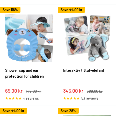
Save 56%
Save
44.00 kr
Shower cap and ear
Interaktiv tittut-elefant
protection for children
Sale
Sale
65.00 kr
345.00 kr
Regular
Regular
149.00 kr
389.00 kr
price
price
price
price
4 reviews
53 reviews
Save
44.00 kr
Save 28%