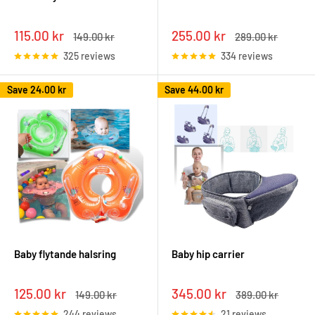
Sale
Sale
115.00 kr
255.00 kr
Regular
Regular
149.00 kr
289.00 kr
price
price
price
price
325 reviews
334 reviews
Save
24.00 kr
Save
44.00 kr
Baby flytande halsring
Baby hip carrier
Sale
Sale
125.00 kr
345.00 kr
Regular
Regular
149.00 kr
389.00 kr
price
price
price
price
244 reviews
21 reviews