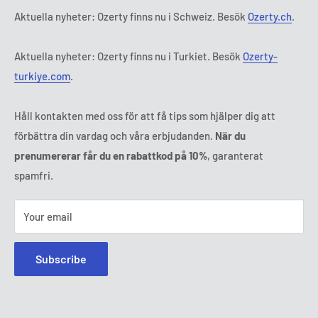
Fredag:
9:00 - 18:00
Aktuella nyheter: Ozerty finns nu i Schweiz. Besök
Ozerty.ch
.
Ozerty keeps you safe
Lördag - Söndag:
Stängt
Tl:
010 884 87 30
Aktuella nyheter: Ozerty finns nu i Turkiet. Besök
Ozerty-
E-post:
kontakt@ozerty-sverige.com
turkiye.com
.
Håll kontakten med oss för att få tips som hjälper dig att
förbättra din vardag och våra erbjudanden.
När du
prenumererar får du en rabattkod på 10%
, garanterat
spamfri.
Your email
Subscribe