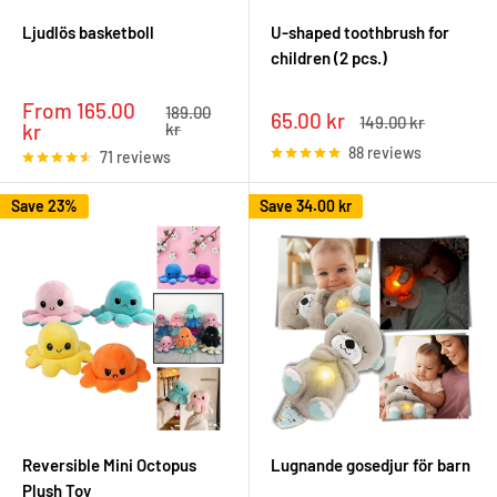
Ljudlös basketboll
U-shaped toothbrush for
children (2 pcs.)
Sale
From 165.00
Regular
189.00
Sale
65.00 kr
Regular
149.00 kr
price
price
kr
kr
price
price
88 reviews
71 reviews
Save 23%
Save
34.00 kr
Reversible Mini Octopus
Lugnande gosedjur för barn
Plush Toy