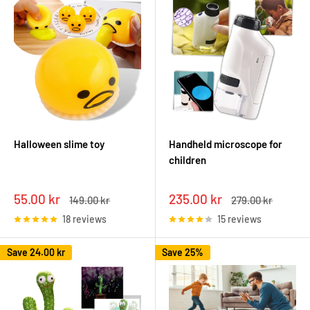
Halloween slime toy
Handheld microscope for
children
Sale
Sale
55.00 kr
235.00 kr
Regular
Regular
149.00 kr
279.00 kr
price
price
price
price
18 reviews
15 reviews
Save
24.00 kr
Save 25%