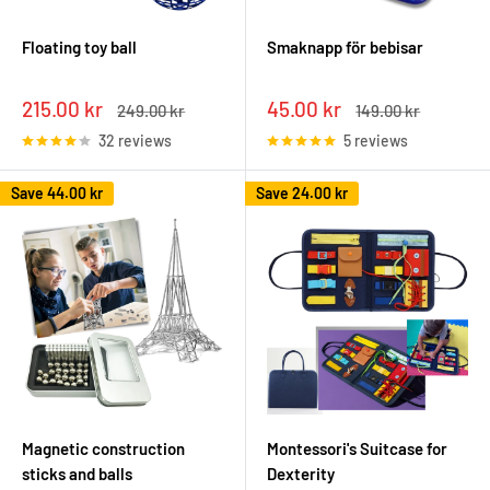
Floating toy ball
Smaknapp för bebisar
Sale
Sale
215.00 kr
45.00 kr
Regular
Regular
249.00 kr
149.00 kr
price
price
price
price
32 reviews
5 reviews
Save
44.00 kr
Save
24.00 kr
Magnetic construction
Montessori's Suitcase for
sticks and balls
Dexterity