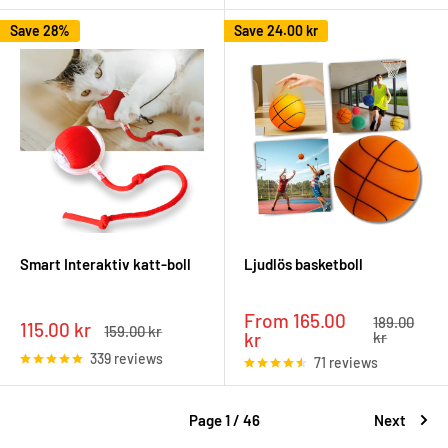
Save 28%
Save
24.00 kr
Smart Interaktiv katt-boll
Ljudlös basketboll
Sale
From 165.00
Regular
189.00
Sale
115.00 kr
Regular
159.00 kr
price
price
kr
kr
price
price
339 reviews
71 reviews
Page 1 / 46
Next