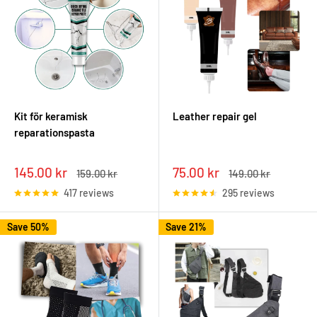
Kit för keramisk
Leather repair gel
reparationspasta
Sale
Sale
145.00 kr
75.00 kr
Regular
Regular
159.00 kr
149.00 kr
price
price
price
price
417 reviews
295 reviews
Save 50%
Save 21%