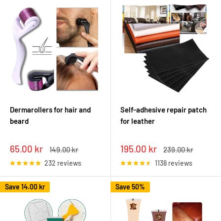
Dermarollers for hair and
Self-adhesive repair patch
beard
for leather
Sale
Sale
65.00 kr
195.00 kr
Regular
Regular
149.00 kr
239.00 kr
price
price
price
price
232 reviews
1138 reviews
Save
14.00 kr
Save 50%