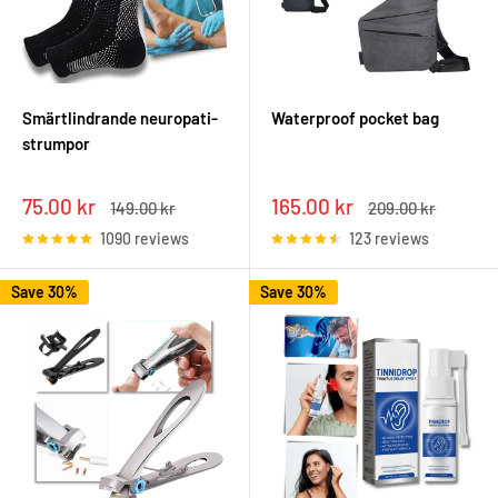
Smärtlindrande neuropati-
Waterproof pocket bag
strumpor
Sale
Sale
75.00 kr
165.00 kr
Regular
Regular
149.00 kr
209.00 kr
price
price
price
price
1090 reviews
123 reviews
Save 30%
Save 30%