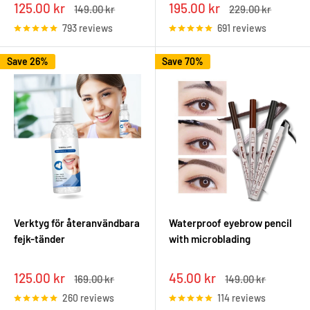
Sale
Sale
125.00 kr
195.00 kr
Regular
Regular
149.00 kr
229.00 kr
price
price
price
price
793 reviews
691 reviews
Save 26%
Save 70%
Verktyg för återanvändbara
Waterproof eyebrow pencil
fejk-tänder
with microblading
Sale
Sale
125.00 kr
45.00 kr
Regular
Regular
169.00 kr
149.00 kr
price
price
price
price
260 reviews
114 reviews