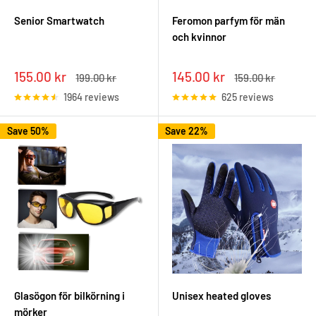
Senior Smartwatch
Feromon parfym för män
och kvinnor
Sale
Sale
155.00 kr
145.00 kr
Regular
Regular
199.00 kr
159.00 kr
price
price
price
price
1964 reviews
625 reviews
Save 50%
Save 22%
Glasögon för bilkörning i
Unisex heated gloves
mörker