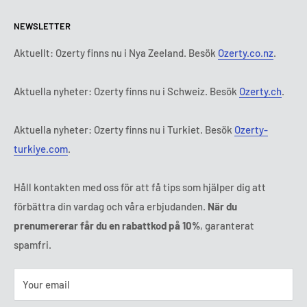
Return and Refund Policy
All products
Måndag:
9:00 - 18:00
NEWSLETTER
Tisdag:
9:00 - 18:00
Payment terms
Legal notice
Onsdag:
9:00 - 18:00
Abonnemangets villkor och bestämmelser
FAQ
Aktuellt: Ozerty finns nu i Nya Zeeland. Besök
Ozerty.co.nz
.
Torsdag:
9:00 - 18:00
ODR platforms
Fredag:
9:00 - 18:00
Aktuella nyheter: Ozerty finns nu i Schweiz. Besök
Ozerty.ch
.
Ozerty keeps you safe
Lördag - Söndag:
Stängt
Tl:
010 884 87 30
Aktuella nyheter: Ozerty finns nu i Turkiet. Besök
Ozerty-
E-post:
kontakt@ozerty-sverige.com
turkiye.com
.
Håll kontakten med oss för att få tips som hjälper dig att
förbättra din vardag och våra erbjudanden.
När du
prenumererar får du en rabattkod på 10%
, garanterat
spamfri.
Your email