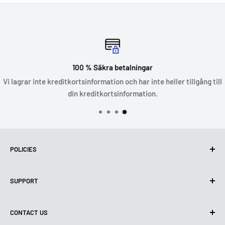
100 % Säkra betalningar
Vi lagrar inte kreditkortsinformation och har inte heller tillgång till
din kreditkortsinformation.
POLICIES
Privacy Policy
SUPPORT
Use of cookies (GDPR)
Terms of Use
About us
CONTACT US
Delivery conditions
Contact Us