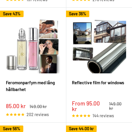
Save 43%
Save 36%
Feromonparfym med lång
Reflective film for windows
hållbarhet
Sale
From 95.00
Regular
149.00
Sale
85.00 kr
Regular
149.00 kr
price
price
kr
kr
price
price
202 reviews
144 reviews
Save 56%
Save
44.00 kr