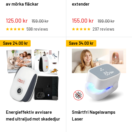
av mörka fläckar
extender
Sale
Sale
125.00 kr
155.00 kr
Regular
Regular
159.00 kr
199.00 kr
price
price
price
price
598 reviews
297 reviews
Save
24.00 kr
Save
34.00 kr
Energieffektiv avvisare
Smärtfri Nagelsvamps
med ultraljud mot skadedjur
Laser