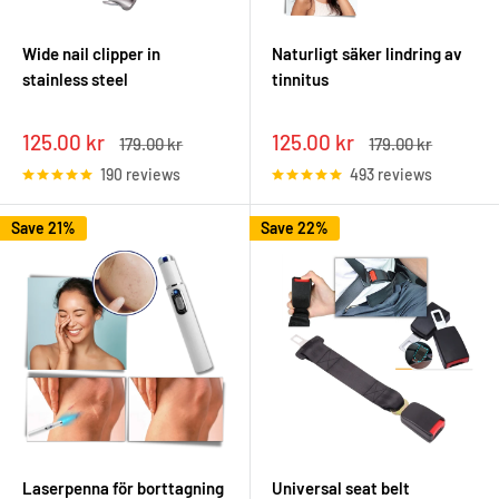
Wide nail clipper in
Naturligt säker lindring av
stainless steel
tinnitus
Sale
Sale
125.00 kr
125.00 kr
Regular
Regular
179.00 kr
179.00 kr
price
price
price
price
190 reviews
493 reviews
Save 21%
Save 22%
Laserpenna för borttagning
Universal seat belt