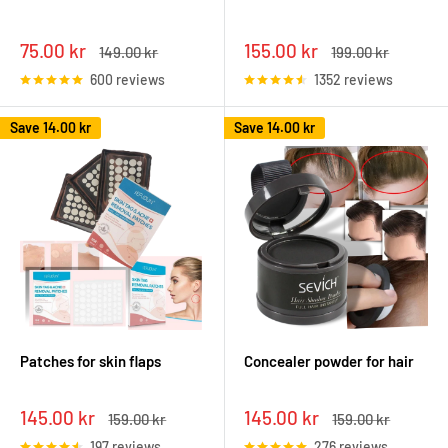
Sale
Sale
75.00 kr
155.00 kr
Regular
Regular
149.00 kr
199.00 kr
price
price
price
price
600 reviews
1352 reviews
Save
14.00 kr
Save
14.00 kr
Patches for skin flaps
Concealer powder for hair
Sale
Sale
145.00 kr
145.00 kr
Regular
Regular
159.00 kr
159.00 kr
price
price
price
price
197 reviews
276 reviews