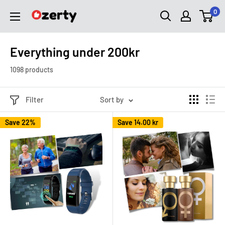
Skip
0
Ozerty
to
Sverige
content
Everything under 200kr
1098 products
Filter
Sort by
Save 22%
Save
14.00 kr