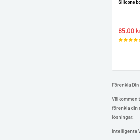
Silicone b
Sale
85.00 k
price
Förenkla Din
Välkommen ti
förenkla din 
lösningar.
Intelligenta 