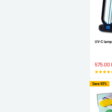
UV-C lampa
Sale
575.00 
price
Save 63%