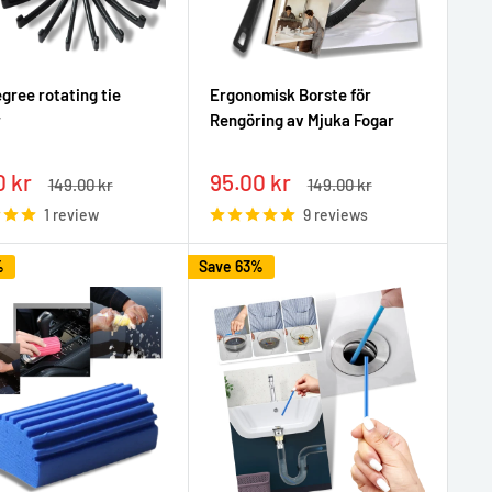
gree rotating tie
Ergonomisk Borste för
r
Rengöring av Mjuka Fogar
Sale
0 kr
95.00 kr
Regular
Regular
149.00 kr
149.00 kr
e
price
price
price
1 review
9 reviews
%
Save 63%