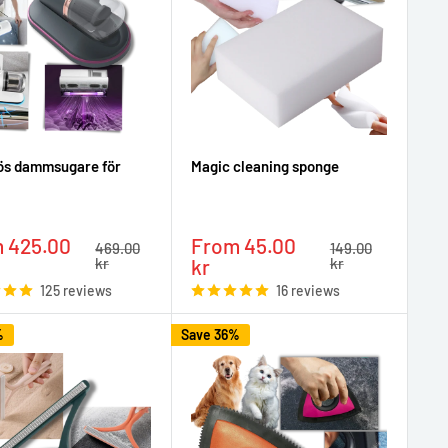
ös dammsugare för
Magic cleaning sponge
Sale
 425.00
From 45.00
Regular
Regular
469.00
149.00
e
price
price
price
kr
kr
kr
125 reviews
16 reviews
%
Save 36%