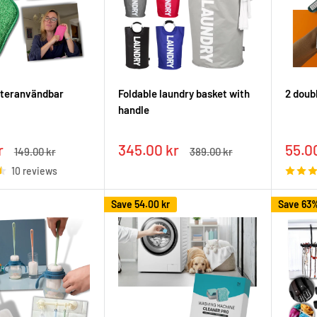
 återanvändbar
Foldable laundry basket with
2 doub
handle
Sale
Sale
r
345.00 kr
55.0
Regular
Regular
149.00 kr
389.00 kr
price
price
price
pric
10 reviews
Save
54.00 kr
Save 63