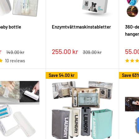
baby bottle
Enzymtvättmaskinstabletter
360-de
hange
Sale
Sale
r
255.00 kr
55.0
Regular
Regular
149.00 kr
309.00 kr
price
price
price
pric
10 reviews
Save
54.00 kr
Save 63