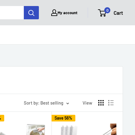
0
Cart
My account
Sort by: Best selling
View
%
Save 56%