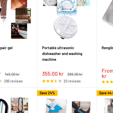
pair gel
Portable ultrasonic
Rengör
dishwasher and washing
machine
Sale
From
Sale
r
355.00 kr
Regular
Regular
149.00 kr
399.00 kr
pric
kr
price
price
price
295 reviews
20 reviews
Save 24%
Save
44.