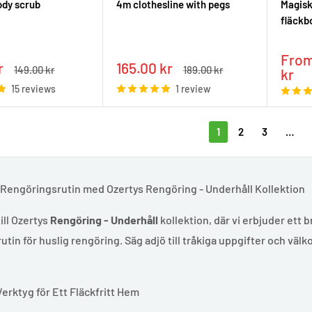
ody scrub
4m clothesline with pegs
Magisk
fläckb
Sale
From
Sale
r
165.00 kr
Regular
Regular
149.00 kr
189.00 kr
pric
kr
price
price
price
15 reviews
1 review
1
2
3
…
 Rengöringsrutin med Ozertys Rengöring - Underhåll Kollektion
ll Ozertys
Rengöring - Underhåll
kollektion, där vi erbjuder ett 
rutin för huslig rengöring. Säg adjö till tråkiga uppgifter och vä
Verktyg för Ett Fläckfritt Hem