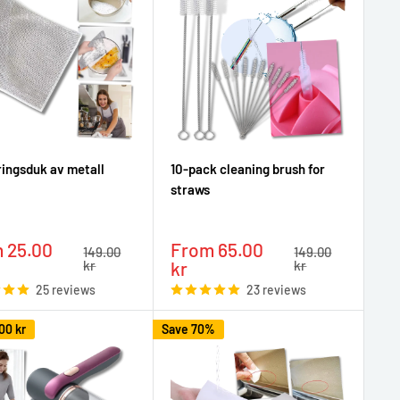
ingsduk av metall
10-pack cleaning brush for
straws
Sale
 25.00
From 65.00
Regular
Regular
149.00
149.00
e
price
price
price
kr
kr
kr
25 reviews
23 reviews
00 kr
Save 70%