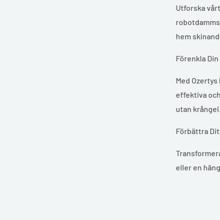
Utforska vår
robotdammsug
hem skinande
Förenkla Din 
Med Ozertys
effektiva och
utan krångel
Förbättra Di
Transformera
eller en häng