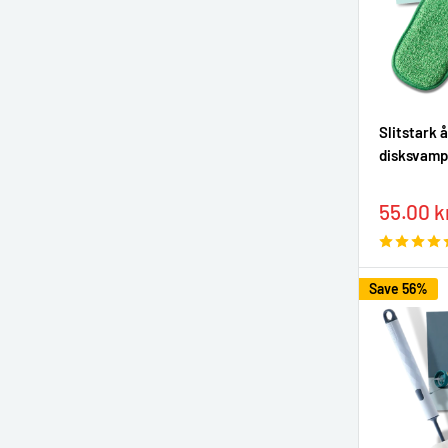
Slitstark
disksvamp
Sale
55.00 k
price
Save 56%