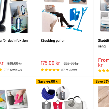
 för desinfektion
Stocking puller
Sladdl
säng
Sale
From
Sale
kr
175.00 kr
Regular
Regular
839.00 kr
229.00 kr
pric
kr
price
price
price
705 reviews
87 reviews
Save
44.00 kr
Save 63