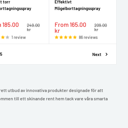
t torr
Effektivt
orttagningsspray
Mögelborttagningsspray
Sale
 185.00
From 165.00
Regular
Regular
249.00
209.00
e
price
price
price
kr
kr
kr
1 review
86 reviews
5
Next
brett utbud av innovativa produkter designade för att
lkommen till ett skinande rent hem tack vare våra smarta