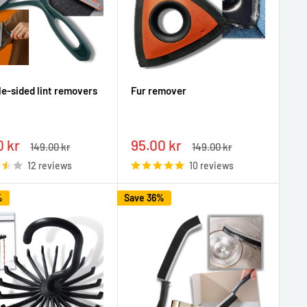
le-sided lint removers
Fur remover
Sale
0 kr
95.00 kr
Regular
Regular
149.00 kr
149.00 kr
e
price
price
price
12 reviews
10 reviews
%
Save 36%