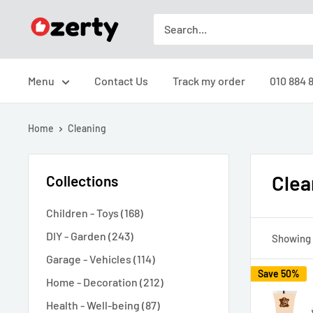
Skip
Ozerty
to
Sverige
content
Menu
Contact Us
Track my order
010 884 
Home
Cleaning
Clea
Collections
Children - Toys (168)
DIY - Garden (243)
Showing 1
Garage - Vehicles (114)
Save 50%
Home - Decoration (212)
Health - Well-being (87)