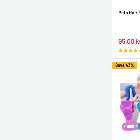
Pets Hair 
Sale
95.00 k
price
Save 43%