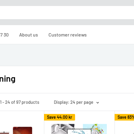
87 30
About us
Customer reviews
ning
 - 24 of 97 products
Display: 24 per page
Save
44.00 kr
Save 83