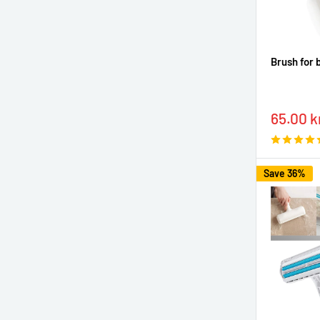
Brush for 
Sale
65.00 k
price
Save 36%