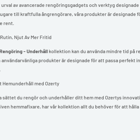
t urval av avancerade rengöringsgadgets och verktyg designade f
are till kraftfulla ångrengörare, våra produkter är designade fö
 rent.
Rutin, Njut Av Mer Fritid
Rengöring - Underhåll
kollektion kan du använda mindre tid på ren
 användarvänliga produkter är designade för att passa perfekt in i
.
tt Hemunderhåll med Ozerty
 sättet du rengör och underhåller ditt hem med Ozertys innovati
iven hemmafixare, har vår kollektion allt du behöver för att håll