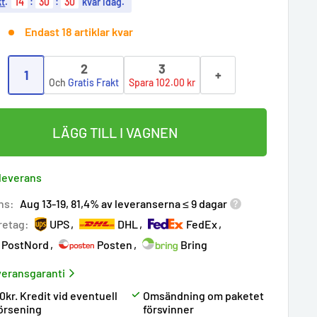
kt
.
14
:
30
:
29
kvar idag.
Endast 18 artiklar kvar
2
3
1
+
:
Och
Gratis Frakt
Spara 102.00 kr
LÄGG TILL I VAGNEN
 leverans
ns:
Aug 13-19, 81,4% av leveranserna ≤ 9 dagar
retag:
UPS
DHL
FedEx
PostNord
Posten
Bring
eransgaranti
0kr. Kredit vid eventuell
Omsändning om paketet
örsening
försvinner