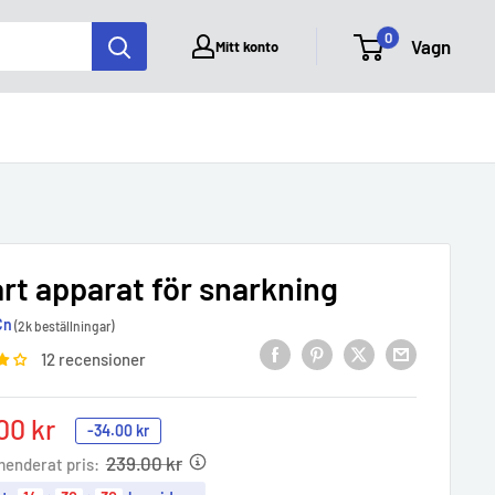
0
Vagn
Mitt konto
rt apparat för snarkning
Cn
(2k beställningar)
12 recensioner
00 kr
-
34.00 kr
e
239.00 kr
enderat pris: