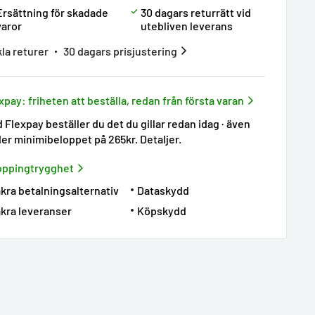
Ersättning för skadade
30 dagars returrätt vid
varor
utebliven leverans
la returer
30 dagars prisjustering
xpay: friheten att beställa, redan från första varan
 Flexpay beställer du det du gillar redan idag · även
er minimibeloppet på 265kr.
Detaljer
.
oppingtrygghet
kra betalningsalternativ
Dataskydd
kra leveranser
Köpskydd