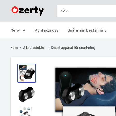
Skip
Ozerty
to
Sverige
content
Meny
Kontakta oss
Spåra min beställning
Hem
Alla produkter
Smart apparat för snarkning