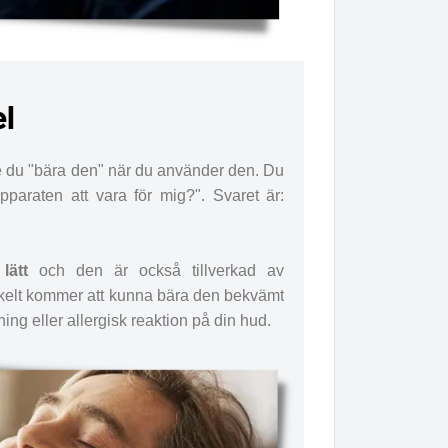
el
 du "bära den" när du använder den. Du
araten att vara för mig?". Svaret är:
t
lätt
och den är också tillverkad av
enkelt kommer att kunna bära den bekvämt
ng eller allergisk reaktion på din hud.