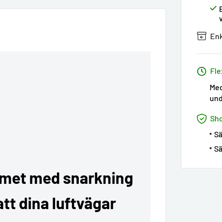
Enk
Fle
Med
und
Sh
Sä
Sä
emet med snarkning
att dina luftvägar