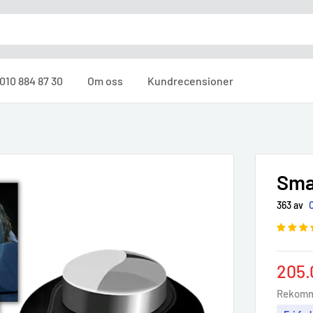
010 884 87 30
Om oss
Kundrecensioner
Sma
363 av
Sale
205.
pric
Rekomm