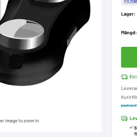
Fri fra
Lager:
Mängd
Fri
Levera
Kurirfö
Lev
ver image to zoom in
6
f