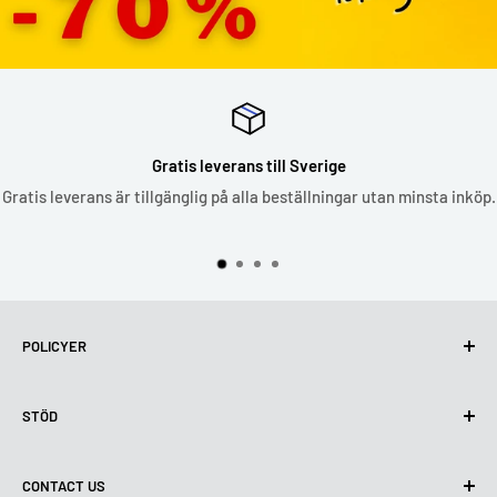
Gratis leverans till Sverige
Gratis leverans är tillgänglig på alla beställningar utan minsta inköp.
POLICYER
Integritetspolicy
STÖD
Användning av cookies (GDPR)
Användarvillkor
Om oss
CONTACT US
Leveransvillkor
Kontakta oss