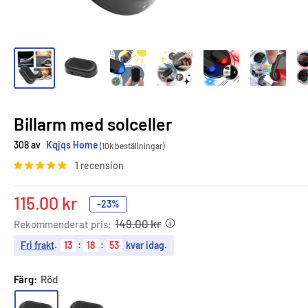
Billarm med solceller
308 av
Kqjqs Home
(10k beställningar)
1 recension
Sale
115.00 kr
-23%
price
149.00 kr
Rekommenderat pris:
Fri frakt
.
13
:
18
:
51
kvar idag.
Färg:
Röd