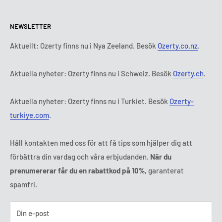
Policy för retur och återbetalning
Alla produkter
Måndag:
9:00 - 18:00
NEWSLETTER
Tisdag:
9:00 - 18:00
Betalningsvillkor
Rättsligt meddelande
Onsdag:
9:00 - 18:00
Abonnemangets villkor och bestämmelser
FAQ
Aktuellt: Ozerty finns nu i Nya Zeeland. Besök
Ozerty.co.nz
.
Torsdag:
9:00 - 18:00
ADR-plattformar
Fredag:
9:00 - 18:00
Aktuella nyheter: Ozerty finns nu i Schweiz. Besök
Ozerty.ch
.
Ozerty håller dig säker
Lördag - Söndag:
Stängt
Tl:
010 884 87 30
Aktuella nyheter: Ozerty finns nu i Turkiet. Besök
Ozerty-
E-post:
kontakt@ozerty-sverige.com
turkiye.com
.
Håll kontakten med oss för att få tips som hjälper dig att
förbättra din vardag och våra erbjudanden.
När du
prenumererar får du en rabattkod på 10%
, garanterat
spamfri.
Din e-post