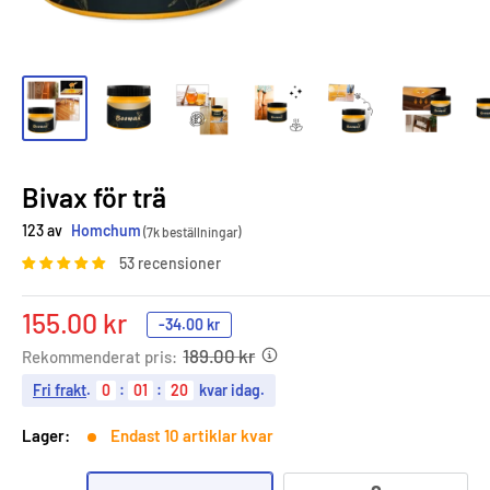
Bivax för trä
123 av
Homchum
(7k beställningar)
53 recensioner
Sale
155.00 kr
-
34.00 kr
price
189.00 kr
Rekommenderat pris:
Fri frakt
.
0
:
01
:
19
kvar idag.
Lager:
Endast 10 artiklar kvar