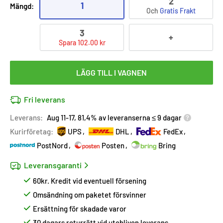
2
1
Mängd:
Och
Gratis Frakt
3
+
Spara 102.00 kr
LÄGG TILL I VAGNEN
Fri leverans
Leverans:
Aug 11-17, 81,4% av leveranserna ≤ 9 dagar
Kurirföretag:
UPS
DHL
FedEx
PostNord
Posten
Bring
Leveransgaranti
60kr. Kredit vid eventuell försening
Omsändning om paketet försvinner
Ersättning för skadade varor
30 dagars returrätt vid utebliven leverans