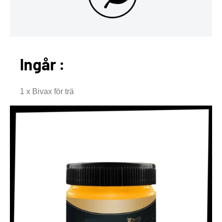
Ingår :
1 x Bivax för trä