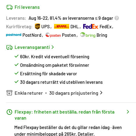
Fri leverans
Leverans:
Aug 16-22, 81,4% av leveranserna ≤ 9 dagar
Kurirföretag:
UPS
DHL
FedEx
PostNord
Posten
Bring
Leveransgaranti
60kr. Kredit vid eventuell försening
Omsändning om paketet försvinner
Ersättning för skadade varor
30 dagars returrätt vid utebliven leverans
Enkla returer
30 dagars prisjustering
Flexpay: friheten att beställa, redan från första
varan
Med Flexpay beställer du det du gillar redan idag · även
under minimibeloppet på 265kr.
Detaljer
.