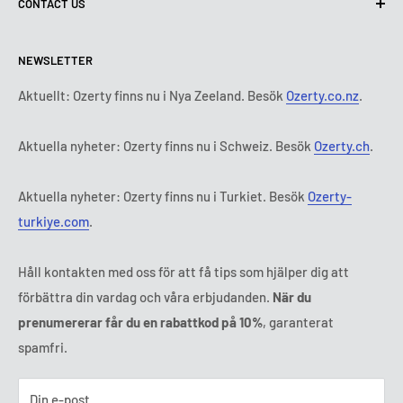
CONTACT US
Leveransvillkor
Kontakta oss
Policy för retur och återbetalning
Alla produkter
Måndag:
9:00 - 18:00
NEWSLETTER
Tisdag:
9:00 - 18:00
Betalningsvillkor
Rättsligt meddelande
Onsdag:
9:00 - 18:00
Abonnemangets villkor och bestämmelser
FAQ
Aktuellt: Ozerty finns nu i Nya Zeeland. Besök
Ozerty.co.nz
.
Torsdag:
9:00 - 18:00
ADR-plattformar
Fredag:
9:00 - 18:00
Aktuella nyheter: Ozerty finns nu i Schweiz. Besök
Ozerty.ch
.
Ozerty håller dig säker
Lördag - Söndag:
Stängt
Tl:
010 884 87 30
Aktuella nyheter: Ozerty finns nu i Turkiet. Besök
Ozerty-
E-post:
kontakt@ozerty-sverige.com
turkiye.com
.
Håll kontakten med oss för att få tips som hjälper dig att
förbättra din vardag och våra erbjudanden.
När du
prenumererar får du en rabattkod på 10%
, garanterat
spamfri.
Din e-post