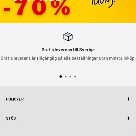
Gratis leverans till Sverige
Gratis leverans är tillgänglig på alla beställningar utan minsta inköp.
POLICYER
Integritetspolicy
STÖD
Användning av cookies (GDPR)
Användarvillkor
Om oss