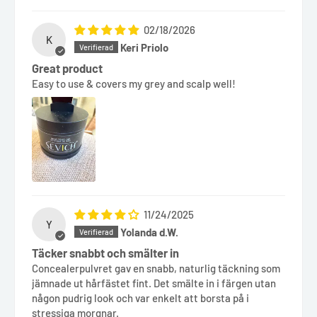
02/18/2026
K
Keri Priolo
Great product
Easy to use & covers my grey and scalp well!
11/24/2025
Y
Yolanda d.W.
Täcker snabbt och smälter in
Concealerpulvret gav en snabb, naturlig täckning som
jämnade ut hårfästet fint. Det smälte in i färgen utan
någon pudrig look och var enkelt att borsta på i
stressiga morgnar.