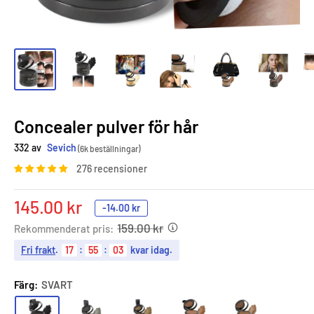
Concealer pulver för hår
332 av
Sevich
(6k beställningar)
276 recensioner
Sale
145.00 kr
-
14.00 kr
price
159.00 kr
Rekommenderat pris:
Fri frakt
.
17
:
55
:
01
kvar idag.
Färg:
SVART