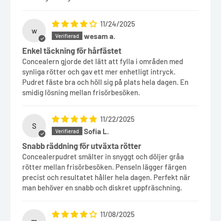
11/24/2025
w
wesam a.
Enkel täckning för hårfästet
Concealern gjorde det lätt att fylla i områden med
synliga rötter och gav ett mer enhetligt intryck.
Pudret fäste bra och höll sig på plats hela dagen. En
smidig lösning mellan frisörbesöken.
11/22/2025
S
Sofia L.
Snabb räddning för utväxta rötter
Concealerpudret smälter in snyggt och döljer gråa
rötter mellan frisörbesöken. Penseln lägger färgen
precist och resultatet håller hela dagen. Perfekt när
man behöver en snabb och diskret uppfräschning.
11/08/2025