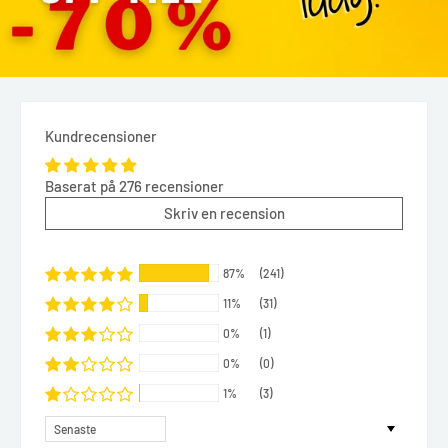
Kundrecensioner
Baserat på 276 recensioner
Skriv en recension
87%
(241)
11%
(31)
0%
(1)
0%
(0)
1%
(3)
Sort by