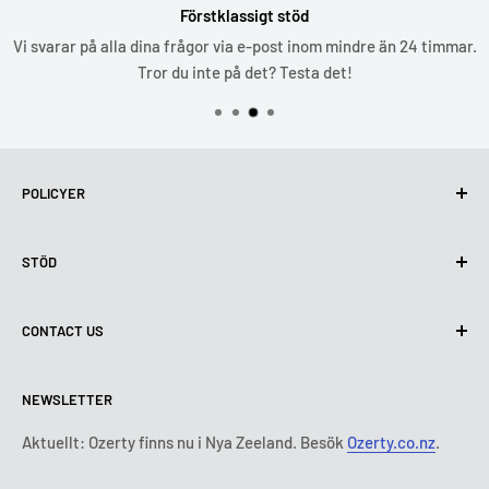
Förstklassigt stöd
Vi svarar på alla dina frågor via e-post inom mindre än 24 timmar.
Tror du inte på det? Testa det!
POLICYER
Integritetspolicy
STÖD
Användning av cookies (GDPR)
Användarvillkor
Om oss
CONTACT US
Leveransvillkor
Kontakta oss
Policy för retur och återbetalning
Alla produkter
Måndag:
9:00 - 18:00
NEWSLETTER
Tisdag:
9:00 - 18:00
Betalningsvillkor
Rättsligt meddelande
Onsdag:
9:00 - 18:00
Abonnemangets villkor och bestämmelser
FAQ
Aktuellt: Ozerty finns nu i Nya Zeeland. Besök
Ozerty.co.nz
.
Torsdag:
9:00 - 18:00
ADR-plattformar