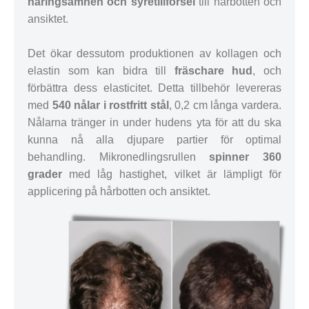
näringsämnen och syretillförsel
till hårbotten och
ansiktet.
Det ökar dessutom produktionen av kollagen och
elastin som kan bidra till
fräschare hud
, och
förbättra dess elasticitet. Detta tillbehör levereras
med
540 nålar i rostfritt stål
, 0,2 cm långa vardera.
Nålarna tränger in under hudens yta för att du ska
kunna nå alla djupare partier för optimal
behandling. Mikronedlingsrullen
spinner 360
grader
med låg hastighet, vilket är lämpligt för
applicering på hårbotten och ansiktet.