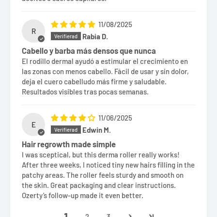
11/08/2025
R
Rabia D.
Cabello y barba más densos que nunca
El rodillo dermal ayudó a estimular el crecimiento en
las zonas con menos cabello. Fácil de usar y sin dolor,
deja el cuero cabelludo más firme y saludable.
Resultados visibles tras pocas semanas.
11/06/2025
E
Edwin M.
Hair regrowth made simple
I was sceptical, but this derma roller really works!
After three weeks, I noticed tiny new hairs filling in the
patchy areas. The roller feels sturdy and smooth on
the skin. Great packaging and clear instructions.
Ozerty’s follow-up made it even better.
1
2
3