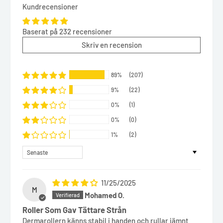
Kundrecensioner
Baserat på 232 recensioner
Skriv en recension
89%
(207)
9%
(22)
0%
(1)
0%
(0)
1%
(2)
Sort by
11/25/2025
M
Mohamed O.
Roller Som Gav Tättare Strån
Dermarollern känns stabil i handen och rullar jämnt