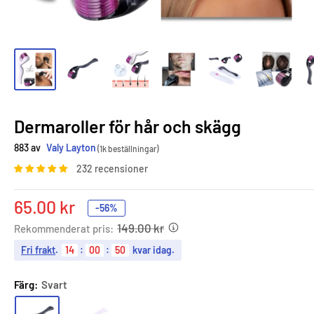
Dermaroller för hår och skägg
883 av
Valy Layton
(1k beställningar)
232 recensioner
Sale
65.00 kr
-56%
price
149.00 kr
Rekommenderat pris:
Fri frakt
.
14
:
00
:
48
kvar idag.
Färg:
Svart