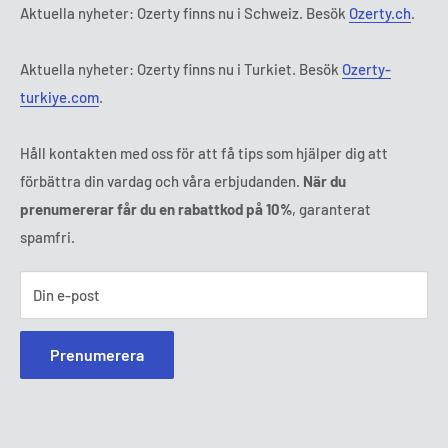
Fredag:
9:00 - 18:00
Aktuella nyheter: Ozerty finns nu i Schweiz. Besök
Ozerty.ch
.
Ozerty håller dig säker
Lördag - Söndag:
Stängt
Tl:
010 884 87 30
Aktuella nyheter: Ozerty finns nu i Turkiet. Besök
Ozerty-
E-post:
kontakt@ozerty-sverige.com
turkiye.com
.
Håll kontakten med oss för att få tips som hjälper dig att
förbättra din vardag och våra erbjudanden.
När du
prenumererar får du en rabattkod på 10%
, garanterat
spamfri.
Din e-post
Prenumerera