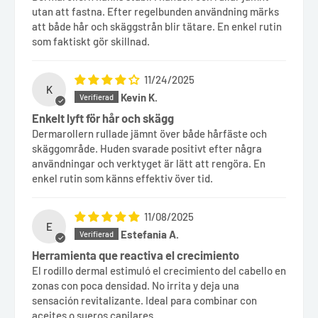
utan att fastna. Efter regelbunden användning märks
att både hår och skäggstrån blir tätare. En enkel rutin
som faktiskt gör skillnad.
11/24/2025
K
Kevin K.
Enkelt lyft för hår och skägg
Dermarollern rullade jämnt över både hårfäste och
skäggområde. Huden svarade positivt efter några
användningar och verktyget är lätt att rengöra. En
enkel rutin som känns effektiv över tid.
11/08/2025
E
Estefania A.
Herramienta que reactiva el crecimiento
El rodillo dermal estimuló el crecimiento del cabello en
zonas con poca densidad. No irrita y deja una
sensación revitalizante. Ideal para combinar con
aceites o sueros capilares.