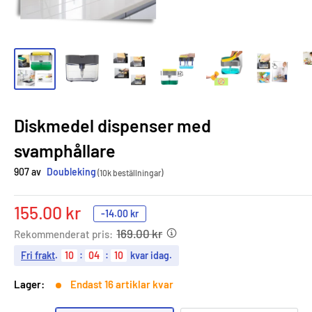
Diskmedel dispenser med
svamphållare
907 av
Doubleking
(10k beställningar)
Sale
155.00 kr
-
14.00 kr
price
169.00 kr
Rekommenderat pris:
Fri frakt
.
10
:
04
:
09
kvar idag.
Lager:
Endast 16 artiklar kvar