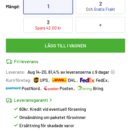
2
1
Mängd:
Och
Gratis Frakt
3
+
Spara 42.00 kr
LÄGG TILL I VAGNEN
Fri leverans
Leverans:
Aug 14-20, 81,4% av leveranserna ≤ 9 dagar
Kurirföretag:
UPS
DHL
FedEx
PostNord
Posten
Bring
Leveransgaranti
60kr. Kredit vid eventuell försening
Omsändning om paketet försvinner
Ersättning för skadade varor