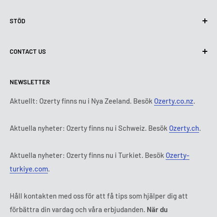
Integritetspolicy
STÖD
Användning av cookies (GDPR)
Användarvillkor
Om oss
CONTACT US
Leveransvillkor
Kontakta oss
Policy för retur och återbetalning
Alla produkter
Måndag:
9:00 - 18:00
NEWSLETTER
Tisdag:
9:00 - 18:00
Betalningsvillkor
Rättsligt meddelande
Onsdag:
9:00 - 18:00
Abonnemangets villkor och bestämmelser
FAQ
Aktuellt: Ozerty finns nu i Nya Zeeland. Besök
Ozerty.co.nz
.
Torsdag:
9:00 - 18:00
ADR-plattformar
Fredag:
9:00 - 18:00
Aktuella nyheter: Ozerty finns nu i Schweiz. Besök
Ozerty.ch
.
Ozerty håller dig säker
Lördag - Söndag:
Stängt
Tl:
010 884 87 30
Aktuella nyheter: Ozerty finns nu i Turkiet. Besök
Ozerty-
E-post:
kontakt@ozerty-sverige.com
turkiye.com
.
Håll kontakten med oss för att få tips som hjälper dig att
förbättra din vardag och våra erbjudanden.
När du