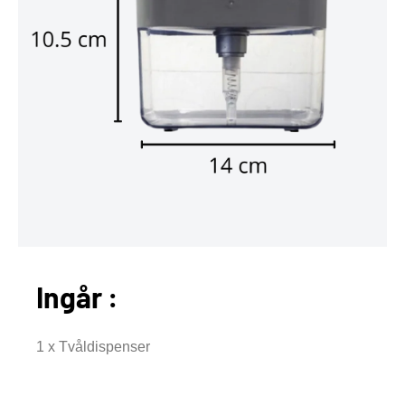
Ingår :
1 x Tvåldispenser