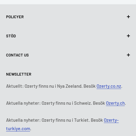
POLICYER
Integritetspolicy
STÖD
Användning av cookies (GDPR)
Användarvillkor
Om oss
CONTACT US
Leveransvillkor
Kontakta oss
Policy för retur och återbetalning
Alla produkter
Måndag:
9:00 - 18:00
NEWSLETTER
Tisdag:
9:00 - 18:00
Betalningsvillkor
Rättsligt meddelande
Onsdag:
9:00 - 18:00
Abonnemangets villkor och bestämmelser
FAQ
Aktuellt: Ozerty finns nu i Nya Zeeland. Besök
Ozerty.co.nz
.
Torsdag:
9:00 - 18:00
ADR-plattformar
Fredag:
9:00 - 18:00
Aktuella nyheter: Ozerty finns nu i Schweiz. Besök
Ozerty.ch
.
Ozerty håller dig säker
Lördag - Söndag:
Stängt
Tl:
010 884 87 30
Aktuella nyheter: Ozerty finns nu i Turkiet. Besök
Ozerty-
E-post:
kontakt@ozerty-sverige.com
turkiye.com
.