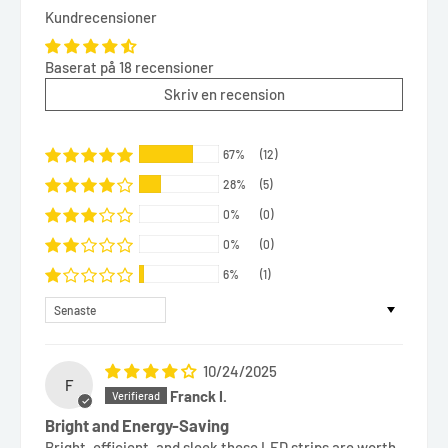
Kundrecensioner
Baserat på 18 recensioner
Skriv en recension
67%
(12)
28%
(5)
0%
(0)
0%
(0)
6%
(1)
Sort by
10/24/2025
F
Franck I.
Bright and Energy-Saving
Bright, efficient, and sleek these LED strips are worth