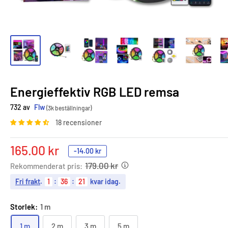
Energieffektiv RGB LED remsa
732 av
Flw
(3k beställningar)
18 recensioner
Sale
165.00 kr
-
14.00 kr
price
179.00 kr
Rekommenderat pris:
Fri frakt
.
1
:
36
:
20
kvar idag.
Storlek:
1 m
1 m
2 m
3 m
5 m