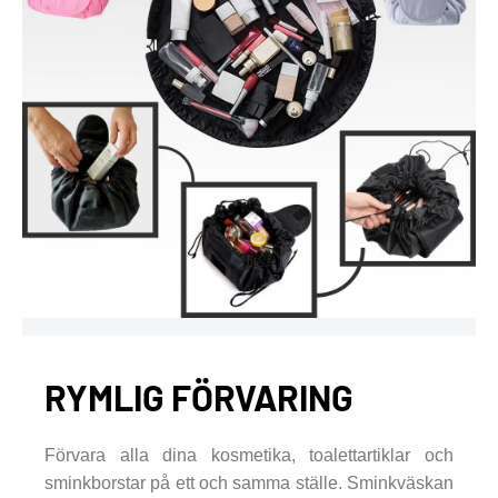
RYMLIG FÖRVARING
Förvara alla dina kosmetika, toalettartiklar och
sminkborstar på ett och samma ställe. Sminkväskan