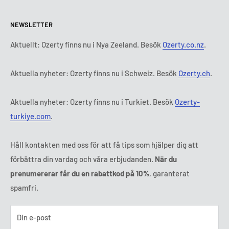
Policy för retur och återbetalning
Alla produkter
Måndag:
9:00 - 18:00
NEWSLETTER
Tisdag:
9:00 - 18:00
Betalningsvillkor
Rättsligt meddelande
Onsdag:
9:00 - 18:00
Abonnemangets villkor och bestämmelser
FAQ
Aktuellt: Ozerty finns nu i Nya Zeeland. Besök
Ozerty.co.nz
.
Torsdag:
9:00 - 18:00
ADR-plattformar
Fredag:
9:00 - 18:00
Aktuella nyheter: Ozerty finns nu i Schweiz. Besök
Ozerty.ch
.
Ozerty håller dig säker
Lördag - Söndag:
Stängt
Tl:
010 884 87 30
Aktuella nyheter: Ozerty finns nu i Turkiet. Besök
Ozerty-
E-post:
kontakt@ozerty-sverige.com
turkiye.com
.
Håll kontakten med oss för att få tips som hjälper dig att
förbättra din vardag och våra erbjudanden.
När du
prenumererar får du en rabattkod på 10%
, garanterat
spamfri.
Din e-post