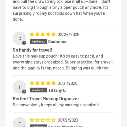
and pull the drawstring to close it all up—done. I don’t
have to dig through a tiny zipper pouch anymore. It’s
surprisingly roomy but folds down flat when you’re
done.
02/24/2025
C
Customer
So handy for travel!
Love this makeup pouch! It’s so easy to pack, and
everything stays organized. Super practical for travel,
and the quality is top-notch. Shipping was quick too!
01/31/2025
T
Tiffany O.
Perfect Travel Makeup Organizer
So convenient, keeps all my makeup organized
01/09/2023
F
Fausto Marchesan