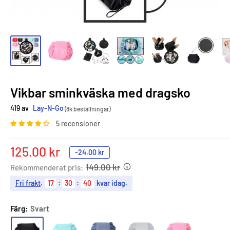
Vikbar sminkväska med dragsko
419 av
Lay-N-Go
(8k beställningar)
5 recensioner
Sale
125.00 kr
-
24.00 kr
price
149.00 kr
Rekommenderat pris:
Fri frakt
.
17
:
30
:
39
kvar idag.
Färg:
Svart