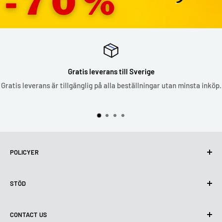
Gratis leverans till Sverige
Gratis leverans är tillgänglig på alla beställningar utan minsta inköp.
POLICYER
Integritetspolicy
STÖD
Användning av cookies (GDPR)
Användarvillkor
Om oss
CONTACT US
Leveransvillkor
Kontakta oss