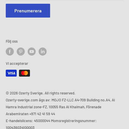
Prenumerera
Följ oss
Vi accepterar
© 2026 Ozerty Sverige. All rights reserved.
Ozerty-sverige.com ägs av: MOJO FZ-LLC A4-709 Building no.A4, Al
Hamra Industrial zone-FZ, 10055 Ras Al Khaimah, Förenade
Arabemiraten
+971 42 41 59 44
E-handelslicens: 45000044 Momsregistreringsnummer:
100436034100003