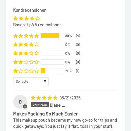
Kundrecensioner
Baserat på 5 recensioner
80%
(4)
0%
(0)
0%
(0)
0%
(0)
20%
(1)
Sort by
05/21/2025
D
Diane L.
Makes Packing So Much Easier
This makeup pouch became my new go-to for trips and
quick getaways. You just lay it flat, toss in your stuff,