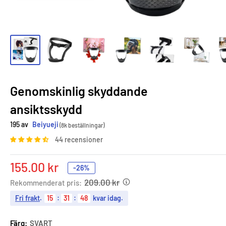
Genomskinlig skyddande
ansiktsskydd
195 av
Beiyueji
(8k beställningar)
44 recensioner
Sale
155.00 kr
-26%
price
209.00 kr
Rekommenderat pris:
Fri frakt
.
15
:
31
:
47
kvar idag.
Färg:
SVART