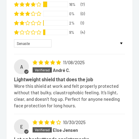
16%
(7)
0%
(0)
2%
(1)
9%
(4)
Sort by
11/08/2025
A
André C.
Lightweight shield that does the job
Wore this shield at work and felt properly protected
without that bulky, claustrophobic feeling. It’s light,
clear, and doesn’t fog up. Perfect for anyone needing
face protection for long hours.
10/30/2025
E
Else Jensen
Let og beskyttende ansigtsmaske