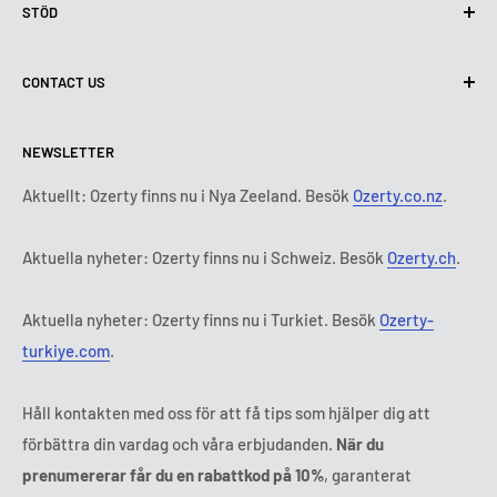
STÖD
Användning av cookies (GDPR)
Användarvillkor
Om oss
CONTACT US
Leveransvillkor
Kontakta oss
Policy för retur och återbetalning
Alla produkter
Måndag:
9:00 - 18:00
NEWSLETTER
Tisdag:
9:00 - 18:00
Betalningsvillkor
Rättsligt meddelande
Onsdag:
9:00 - 18:00
Abonnemangets villkor och bestämmelser
FAQ
Aktuellt: Ozerty finns nu i Nya Zeeland. Besök
Ozerty.co.nz
.
Torsdag:
9:00 - 18:00
ADR-plattformar
Fredag:
9:00 - 18:00
Aktuella nyheter: Ozerty finns nu i Schweiz. Besök
Ozerty.ch
.
Ozerty håller dig säker
Lördag - Söndag:
Stängt
Tl:
010 884 87 30
Aktuella nyheter: Ozerty finns nu i Turkiet. Besök
Ozerty-
E-post:
kontakt@ozerty-sverige.com
turkiye.com
.
Håll kontakten med oss för att få tips som hjälper dig att
förbättra din vardag och våra erbjudanden.
När du
prenumererar får du en rabattkod på 10%
, garanterat