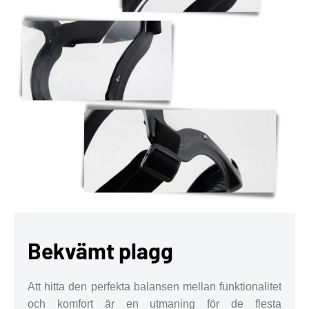
Bekvämt plagg
Att hitta den perfekta balansen mellan funktionalitet
och komfort är en utmaning för de flesta