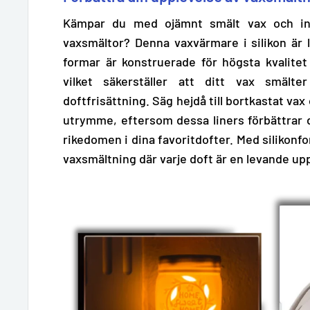
Kämpar du med ojämnt smält vax och ink
vaxsmältor? Denna vaxvärmare i silikon är 
formar är konstruerade för högsta kvalite
vilket säkerställer att ditt vax smält
doftfrisättning. Säg hejdå till bortkastat vax
utrymme, eftersom dessa liners förbättrar d
rikedomen i dina favoritdofter. Med silikon
vaxsmältning där varje doft är en levande up