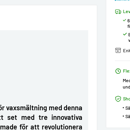
Lev
6
f
Enk
Fle
Med
und
Sh
för vaxsmältning med denna
Sä
tt set med tre innovativa
Sä
rmade för att revolutionera