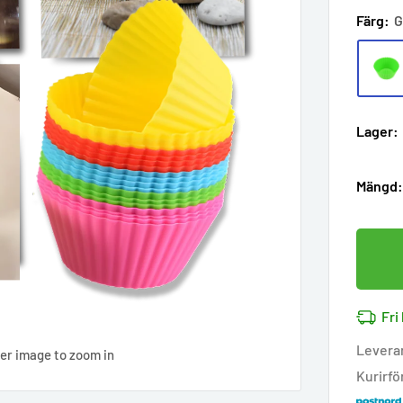
Färg:
G
Lager:
Mängd
Fri
Levera
ver image to zoom in
Kurirfö