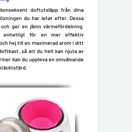
onsekvent doftutsläpp från dina
lösningen du har letat efter. Dessa
t och ger en jämn värmefördelning,
er enhetligt för en mer effektiv
 och hej till en maximerad arom i ditt
oftkast, så att du helt kan njuta av
former kan du uppleva en omvälvande
ptäcktsfärd.