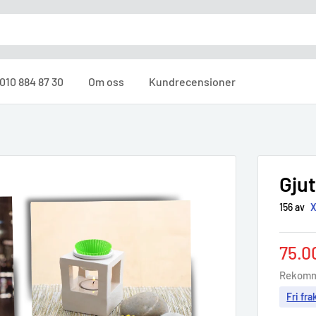
010 884 87 30
Om oss
Kundrecensioner
Gjut
156 av
X
Sale
75.0
pric
Rekomm
Fri fra