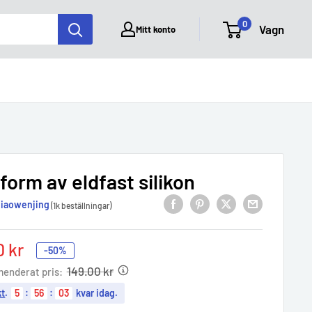
0
Vagn
Mitt konto
form av eldfast silikon
iaowenjing
(1k beställningar)
0 kr
-50%
e
149.00 kr
enderat pris:
kt
.
5
:
56
:
02
kvar idag.