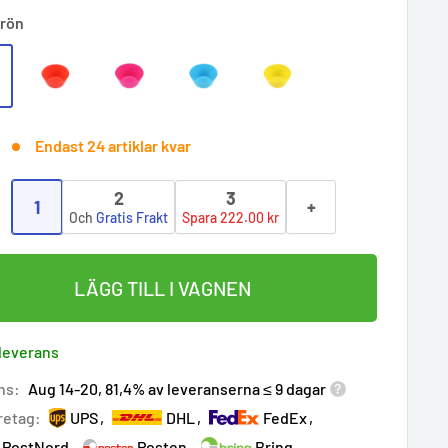
rön
Endast 24 artiklar kvar
2
3
1
+
:
Och
Gratis Frakt
Spara 222.00 kr
LÄGG TILL I VAGNEN
 leverans
ns:
Aug 14-20, 81,4% av leveranserna ≤ 9 dagar
retag:
UPS
DHL
FedEx
PostNord
Posten
Bring