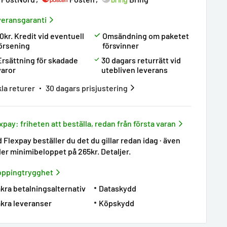
eransgaranti
0kr. Kredit vid eventuell
Omsändning om paketet
örsening
försvinner
Ersättning för skadade
30 dagars returrätt vid
varor
utebliven leverans
la returer
30 dagars prisjustering
xpay: friheten att beställa, redan från första varan
 Flexpay beställer du det du gillar redan idag · även
er minimibeloppet på 265kr.
Detaljer
.
oppingtrygghet
kra betalningsalternativ
Dataskydd
kra leveranser
Köpskydd