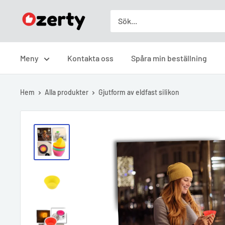
Skip
Ozerty
to
Sverige
content
Meny
Kontakta oss
Spåra min beställning
Hem
Alla produkter
Gjutform av eldfast silikon