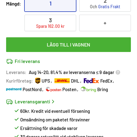
2
1
Mängd:
Och
Gratis Frakt
3
+
Spara 162.00 kr
LÄGG TILL I VAGNEN
Fri leverans
Leverans:
Aug 14-20, 81,4% av leveranserna ≤ 9 dagar
Kurirföretag:
UPS
DHL
FedEx
PostNord
Posten
Bring
Leveransgaranti
60kr. Kredit vid eventuell försening
Omsändning om paketet försvinner
Ersättning för skadade varor
30 dagars returrätt vid utebliven leverans