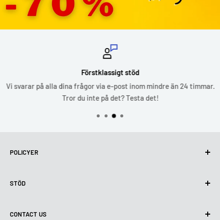
Förstklassigt stöd
Vi svarar på alla dina frågor via e-post inom mindre än 24 timmar.
Tror du inte på det? Testa det!
POLICYER
Integritetspolicy
STÖD
Användning av cookies (GDPR)
Användarvillkor
Om oss
CONTACT US
Leveransvillkor
Kontakta oss