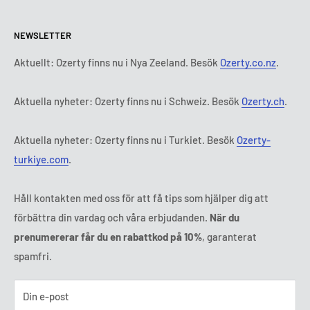
Policy för retur och återbetalning
Alla produkter
Måndag:
9:00 - 18:00
NEWSLETTER
Tisdag:
9:00 - 18:00
Betalningsvillkor
Rättsligt meddelande
Onsdag:
9:00 - 18:00
Abonnemangets villkor och bestämmelser
FAQ
Aktuellt: Ozerty finns nu i Nya Zeeland. Besök
Ozerty.co.nz
.
Torsdag:
9:00 - 18:00
ADR-plattformar
Fredag:
9:00 - 18:00
Aktuella nyheter: Ozerty finns nu i Schweiz. Besök
Ozerty.ch
.
Ozerty håller dig säker
Lördag - Söndag:
Stängt
Tl:
010 884 87 30
Aktuella nyheter: Ozerty finns nu i Turkiet. Besök
Ozerty-
E-post:
kontakt@ozerty-sverige.com
turkiye.com
.
Håll kontakten med oss för att få tips som hjälper dig att
förbättra din vardag och våra erbjudanden.
När du
prenumererar får du en rabattkod på 10%
, garanterat
spamfri.
Din e-post