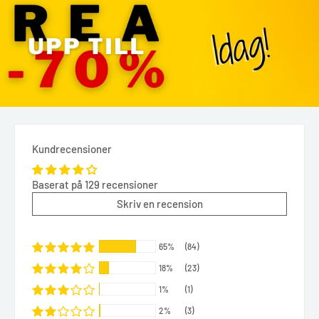
Kundrecensioner
Baserat på 129 recensioner
Skriv en recension
65%
(84)
18%
(23)
1%
(1)
2%
(3)