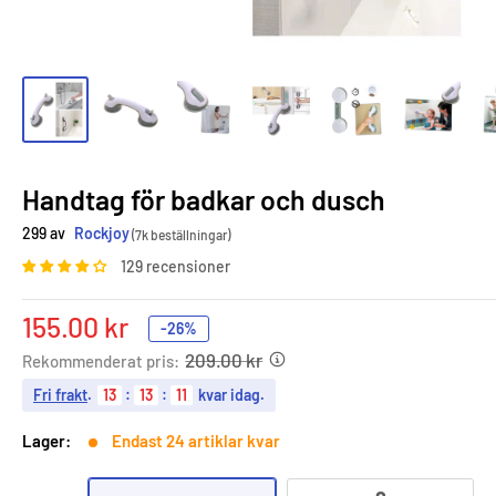
Handtag för badkar och dusch
299 av
Rockjoy
(7k beställningar)
129 recensioner
Sale
155.00 kr
-26%
price
209.00 kr
Rekommenderat pris:
Fri frakt
.
13
:
13
:
10
kvar idag.
Lager:
Endast 24 artiklar kvar