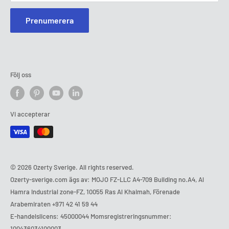
Prenumerera
Följ oss
Vi accepterar
© 2026 Ozerty Sverige. All rights reserved.
Ozerty-sverige.com ägs av: MOJO FZ-LLC A4-709 Building no.A4, Al
Hamra Industrial zone-FZ, 10055 Ras Al Khaimah, Förenade
Arabemiraten
+971 42 41 59 44
E-handelslicens: 45000044 Momsregistreringsnummer:
100436034100003