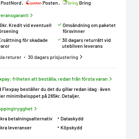
PostNord
Posten
Bring
eransgaranti
0kr. Kredit vid eventuell
Omsändning om paketet
örsening
försvinner
Ersättning för skadade
30 dagars returrätt vid
varor
utebliven leverans
la returer
30 dagars prisjustering
xpay: friheten att beställa, redan från första varan
 Flexpay beställer du det du gillar redan idag · även
er minimibeloppet på 265kr.
Detaljer
.
oppingtrygghet
kra betalningsalternativ
Dataskydd
kra leveranser
Köpskydd