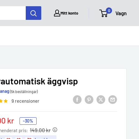
0
Vagn
Mitt konto
vautomatisk äggvisp
Sanag
(5k beställningar)
9 recensioner
00 kr
-30%
e
149.00 kr
enderat pris: