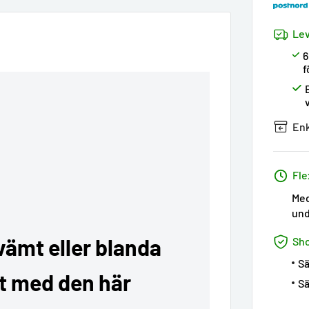
Lev
6
f
Enk
Fle
Med
und
vämt eller blanda
Sh
Sä
et med den här
Sä