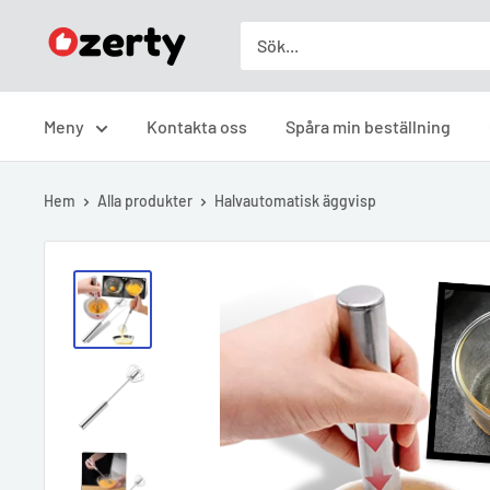
Skip
Ozerty
to
Sverige
content
Meny
Kontakta oss
Spåra min beställning
Hem
Alla produkter
Halvautomatisk äggvisp