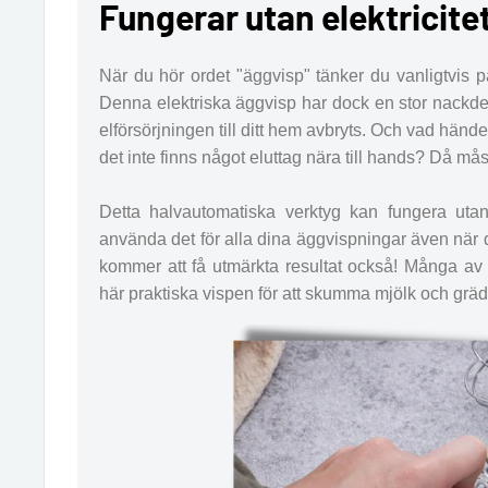
Fungerar utan elektricite
När du hör ordet "äggvisp" tänker du vanligtvis p
Denna elektriska äggvisp har dock en stor nackd
elförsörjningen till ditt hem avbryts. Och vad händ
det inte finns något eluttag nära till hands? Då måst
Detta halvautomatiska verktyg kan fungera utan
använda det för alla dina äggvispningar även när d
kommer att få utmärkta resultat också! Många a
här praktiska vispen för att skumma mjölk och grädde