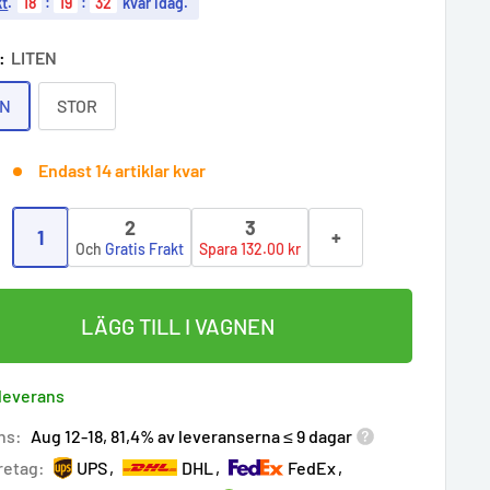
kt
.
18
:
19
:
31
kvar idag.
k:
LITEN
EN
STOR
Endast 14 artiklar kvar
2
3
1
+
:
Och
Gratis Frakt
Spara 132.00 kr
LÄGG TILL I VAGNEN
 leverans
ns:
Aug 12-18, 81,4% av leveranserna ≤ 9 dagar
retag:
UPS
DHL
FedEx