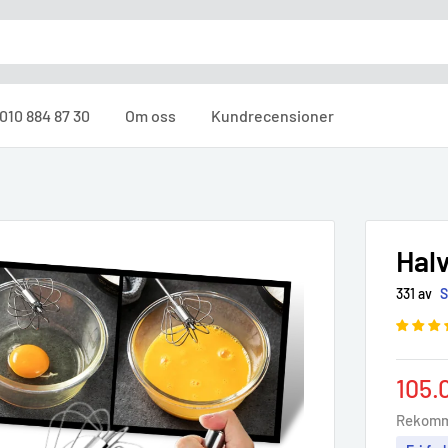
010 884 87 30
Om oss
Kundrecensioner
Hal
331 av
Sale
105.
pric
Rekomm