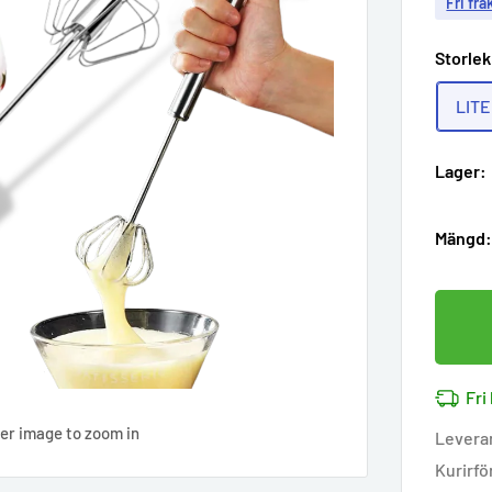
Fri fra
Storle
LIT
Lager:
Mängd
Fri
ver image to zoom in
Levera
Kurirfö