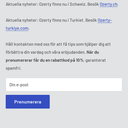
Fredag:
9:00 - 18:00
Aktuella nyheter: Ozerty finns nu i Schweiz. Besök
Ozerty.ch
.
Ozerty håller dig säker
Lördag - Söndag:
Stängt
Tl:
010 884 87 30
Aktuella nyheter: Ozerty finns nu i Turkiet. Besök
Ozerty-
E-post:
kontakt@ozerty-sverige.com
turkiye.com
.
Håll kontakten med oss för att få tips som hjälper dig att
förbättra din vardag och våra erbjudanden.
När du
prenumererar får du en rabattkod på 10%
, garanterat
spamfri.
Din e-post
Prenumerera