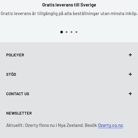
Gratis leverans till Sverige
Gratis leverans är tillgänglig på alla beställningar utan minsta inköp.
POLICYER
Integritetspolicy
STÖD
Användning av cookies (GDPR)
Användarvillkor
Om oss
CONTACT US
Leveransvillkor
Kontakta oss
Policy för retur och återbetalning
Alla produkter
Måndag:
9:00 - 18:00
NEWSLETTER
Tisdag:
9:00 - 18:00
Betalningsvillkor
Rättsligt meddelande
Onsdag:
9:00 - 18:00
Abonnemangets villkor och bestämmelser
FAQ
Aktuellt: Ozerty finns nu i Nya Zeeland. Besök
Ozerty.co.nz
.
Torsdag:
9:00 - 18:00
ADR-plattformar