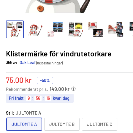
Klistermärke för vindrutetorkare
355 av
Oak Leaf
(8k beställningar)
Sale
75.00 kr
-50%
price
149.00 kr
Rekommenderat pris:
Fri frakt
.
9
:
56
:
15
kvar idag.
Stil:
JULTOMTE A
JULTOMTE A
JULTOMTE B
JULTOMTE C