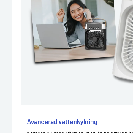
Avancerad vattenkylning
Kämpar du med värmen men är bekymrad öve