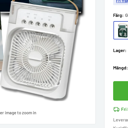
Fri fra
Färg:
G
Lager:
Mängd
Fri
ver image to zoom in
Levera
Kurirfö