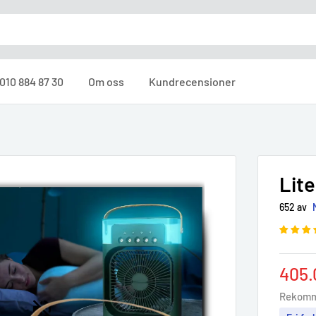
010 884 87 30
Om oss
Kundrecensioner
Lite
652 av
Sale
405.
pric
Rekomm