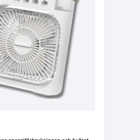
r energiförbrukningen och bullret