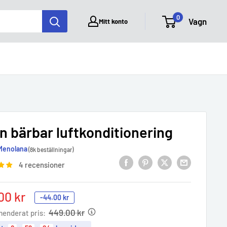
0
Vagn
Mitt konto
n bärbar luftkonditionering
Menolana
(8k beställningar)
4 recensioner
00 kr
-
44.00 kr
e
449.00 kr
enderat pris: