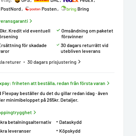
PostNord
Posten
Bring
eransgaranti
0kr. Kredit vid eventuell
Omsändning om paketet
örsening
försvinner
Ersättning för skadade
30 dagars returrätt vid
varor
utebliven leverans
la returer
30 dagars prisjustering
xpay: friheten att beställa, redan från första varan
 Flexpay beställer du det du gillar redan idag · även
er minimibeloppet på 265kr.
Detaljer
.
oppingtrygghet
kra betalningsalternativ
Dataskydd
kra leveranser
Köpskydd