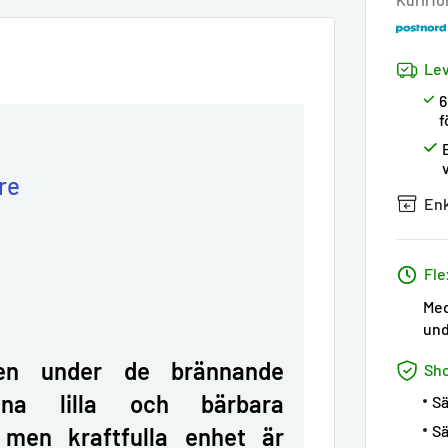
Lev
6
f
re
Enk
Fle
Med
und
ten under de brännande
Sh
na lilla och bärbara
Sä
Sä
a men kraftfulla enhet är