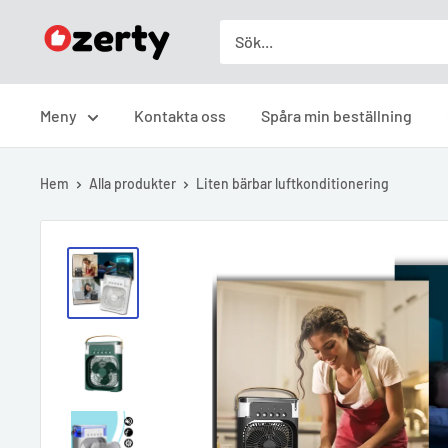
Skip
Ozerty
to
Sverige
content
Meny
Kontakta oss
Spåra min beställning
Hem
Alla produkter
Liten bärbar luftkonditionering