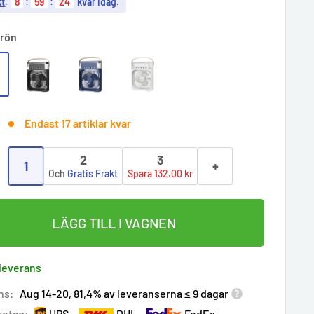
kt
.
8
:
59
:
23
kvar idag.
rön
Endast 17 artiklar kvar
2
3
1
+
:
Och
Gratis Frakt
Spara 132.00 kr
LÄGG TILL I VAGNEN
 leverans
ns:
Aug 14-20, 81,4% av leveranserna ≤ 9 dagar
retag:
UPS
DHL
FedEx