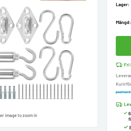
Lager:
Mängd
Fri
Levera
Kurirfö
Lev
6
ver image to zoom in
f