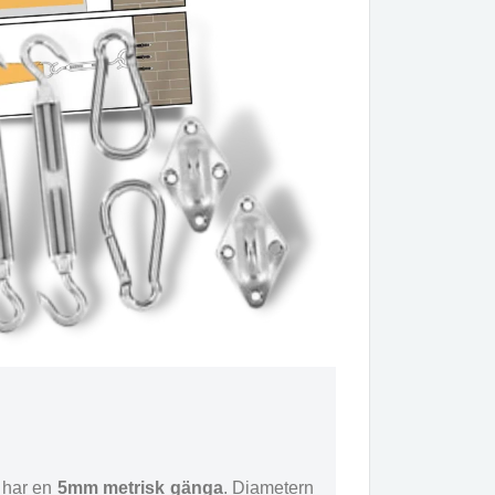
t har en
5mm metrisk gänga
. Diametern