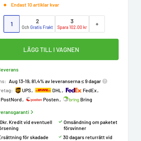
Endast 10 artiklar kvar
2
3
1
+
:
Och
Gratis Frakt
Spara 102.00 kr
LÄGG TILL I VAGNEN
 leverans
ns:
Aug 13-19, 81,4% av leveranserna ≤ 9 dagar
retag:
UPS
DHL
FedEx
PostNord
Posten
Bring
eransgaranti
0kr. Kredit vid eventuell
Omsändning om paketet
örsening
försvinner
Ersättning för skadade
30 dagars returrätt vid