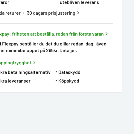
varor
utebliven leverans
la returer
30 dagars prisjustering
xpay: friheten att beställa, redan från första varan
 Flexpay beställer du det du gillar redan idag · även
er minimibeloppet på 265kr.
Detaljer
.
oppingtrygghet
kra betalningsalternativ
Dataskydd
kra leveranser
Köpskydd