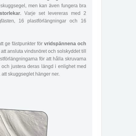
å skuggsegel, men kan även fungera bra
storlekar
. Varje set levereras med 2
gfästen, 16 plastförlängningar och 16
tt ge fästpunkter för
vridspännena och
 att ansluta vindsnöret och solskyddet till
astförlängningarna för att hålla skruvarna
a och justera deras längd i enlighet med
 att skuggseglet hänger ner.