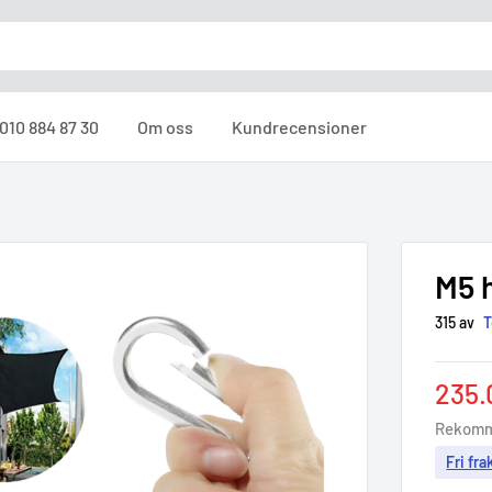
010 884 87 30
Om oss
Kundrecensioner
M5 
315 av
T
Sale
235.
pric
Rekomm
Fri fra