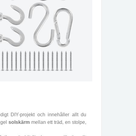
digt DIY-projekt och innehåller allt du
angel
solskärm
mellan ett träd, en stolpe,