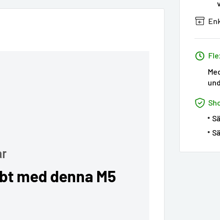
Enk
Fle
Med
und
Sh
Sä
Sä
ar
bbt med denna M5