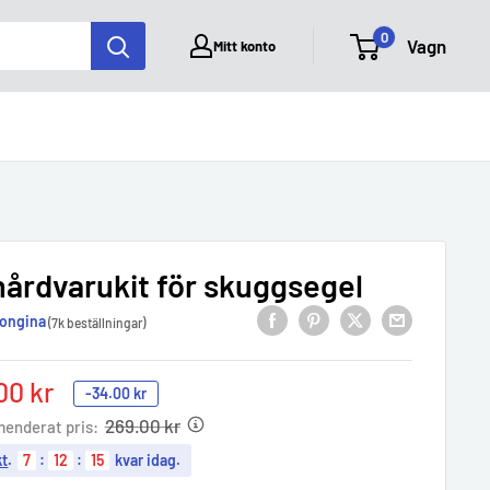
0
Vagn
Mitt konto
hårdvarukit för skuggsegel
ongina
(7k beställningar)
00 kr
-
34.00 kr
e
269.00 kr
enderat pris:
kt
.
7
:
12
:
14
kvar idag.