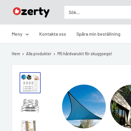
Skip
Ozerty
to
Sverige
content
Meny
Kontakta oss
Spåra min beställning
Hem
Alla produkter
M5 hårdvarukit för skuggsegel