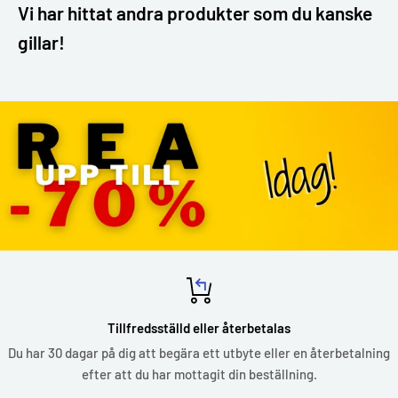
Vi har hittat andra produkter som du kanske
gillar!
Förstklassigt stöd
g
Vi svarar på alla dina frågor via e-post inom mindre än 24 timmar
Tror du inte på det? Testa det!