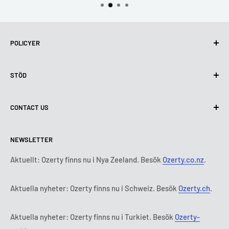
POLICYER
Integritetspolicy
STÖD
Användning av cookies (GDPR)
Användarvillkor
Om oss
CONTACT US
Leveransvillkor
Kontakta oss
Policy för retur och återbetalning
Alla produkter
Måndag:
9:00 - 18:00
NEWSLETTER
Tisdag:
9:00 - 18:00
Betalningsvillkor
Rättsligt meddelande
Onsdag:
9:00 - 18:00
Abonnemangets villkor och bestämmelser
FAQ
Aktuellt: Ozerty finns nu i Nya Zeeland. Besök
Ozerty.co.nz
.
Torsdag:
9:00 - 18:00
ADR-plattformar
Fredag:
9:00 - 18:00
Aktuella nyheter: Ozerty finns nu i Schweiz. Besök
Ozerty.ch
.
Ozerty håller dig säker
Lördag - Söndag:
Stängt
Tl:
010 884 87 30
Aktuella nyheter: Ozerty finns nu i Turkiet. Besök
Ozerty-
E-post:
kontakt@ozerty-sverige.com