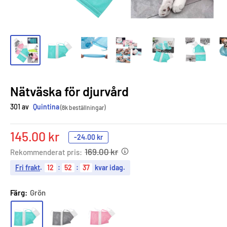
Nätväska för djurvård
301 av
Quintina
(8k beställningar)
Sale
145.00 kr
-
24.00 kr
price
169.00 kr
Rekommenderat pris:
Fri frakt
.
12
:
52
:
36
kvar idag.
Färg:
Grön