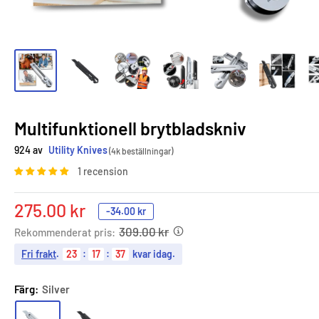
Multifunktionell brytbladskniv
924 av
Utility Knives
(4k beställningar)
1 recension
Sale
275.00 kr
-
34.00 kr
price
309.00 kr
Rekommenderat pris:
Fri frakt
.
23
:
17
:
36
kvar idag.
Färg:
Silver