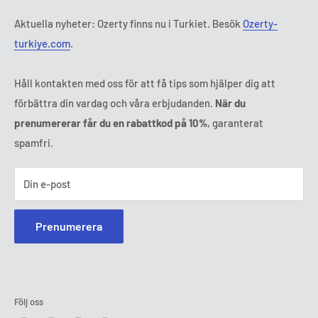
Tl:
010 884 87 30
Aktuella nyheter: Ozerty finns nu i Turkiet. Besök
Ozerty-
E-post:
kontakt@ozerty-sverige.com
turkiye.com
.
Håll kontakten med oss för att få tips som hjälper dig att
förbättra din vardag och våra erbjudanden.
När du
prenumererar får du en rabattkod på 10%
, garanterat
spamfri.
Din e-post
Prenumerera
Följ oss