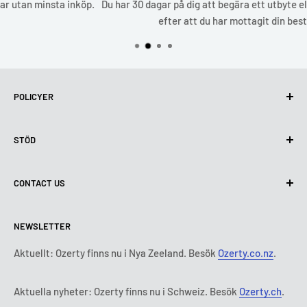
Du har 30 dagar på dig att begära ett utbyte eller en återbetalning
efter att du har mottagit din beställning.
POLICYER
Integritetspolicy
STÖD
Användning av cookies (GDPR)
Användarvillkor
Om oss
CONTACT US
Leveransvillkor
Kontakta oss
Policy för retur och återbetalning
Alla produkter
Måndag:
9:00 - 18:00
NEWSLETTER
Tisdag:
9:00 - 18:00
Betalningsvillkor
Rättsligt meddelande
Onsdag:
9:00 - 18:00
Abonnemangets villkor och bestämmelser
FAQ
Aktuellt: Ozerty finns nu i Nya Zeeland. Besök
Ozerty.co.nz
.
Torsdag:
9:00 - 18:00
ADR-plattformar
Fredag:
9:00 - 18:00
Aktuella nyheter: Ozerty finns nu i Schweiz. Besök
Ozerty.ch
.
Ozerty håller dig säker
Lördag - Söndag:
Stängt