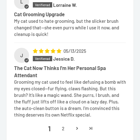
L
Lorraine W.
Cat Grooming Upgrade
My cat used to hate grooming, but the slicker brush
changed that—she even purrs while I use it now, and
cleanup is quick!
05/13/2025
J
Jessica D.
The Cat Now Thinks I'm Her Personal Spa
Attendant
Grooming my cat used to feel like defusing a bomb with
my eyes closed—fur flying, claws flashing. But this
brush? It’s like a magic wand. She purrs, I brush, and
the fluff just lifts off like a cloud on a lazy day. Plus,
the auto-clean button is a dream. I’m convinced this
thing deserves its own Netflix special.
1
2