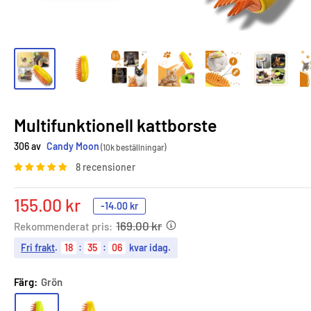
Multifunktionell kattborste
306 av
Candy Moon
(10k beställningar)
8 recensioner
Sale
155.00 kr
-
14.00 kr
price
169.00 kr
Rekommenderat pris:
Fri frakt
.
18
:
35
:
05
kvar idag.
Färg:
Grön