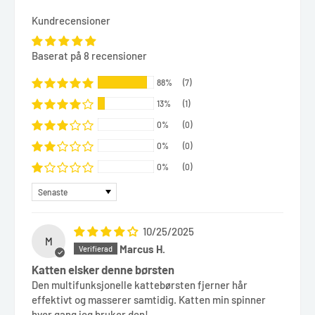
Kundrecensioner
Baserat på 8 recensioner
88%
(7)
13%
(1)
0%
(0)
0%
(0)
0%
(0)
Sort by
10/25/2025
M
Marcus H.
Katten elsker denne børsten
Den multifunksjonelle kattebørsten fjerner hår
effektivt og masserer samtidig. Katten min spinner
hver gang jeg bruker den!