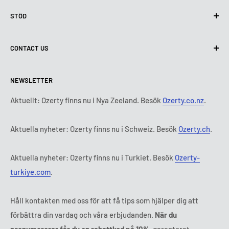
Integritetspolicy
STÖD
Användning av cookies (GDPR)
Användarvillkor
Om oss
CONTACT US
Leveransvillkor
Kontakta oss
Policy för retur och återbetalning
Alla produkter
Måndag:
9:00 - 18:00
NEWSLETTER
Tisdag:
9:00 - 18:00
Betalningsvillkor
Rättsligt meddelande
Onsdag:
9:00 - 18:00
Abonnemangets villkor och bestämmelser
FAQ
Aktuellt: Ozerty finns nu i Nya Zeeland. Besök
Ozerty.co.nz
.
Torsdag:
9:00 - 18:00
ADR-plattformar
Fredag:
9:00 - 18:00
Aktuella nyheter: Ozerty finns nu i Schweiz. Besök
Ozerty.ch
.
Ozerty håller dig säker
Lördag - Söndag:
Stängt
Tl:
010 884 87 30
Aktuella nyheter: Ozerty finns nu i Turkiet. Besök
Ozerty-
E-post:
kontakt@ozerty-sverige.com
turkiye.com
.
Håll kontakten med oss för att få tips som hjälper dig att
förbättra din vardag och våra erbjudanden.
När du
prenumererar får du en rabattkod på 10%
, garanterat