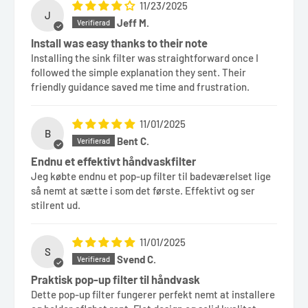
11/23/2025
J
Jeff M.
Install was easy thanks to their note
Installing the sink filter was straightforward once I
followed the simple explanation they sent. Their
friendly guidance saved me time and frustration.
11/01/2025
B
Bent C.
Endnu et effektivt håndvaskfilter
Jeg købte endnu et pop-up filter til badeværelset lige
så nemt at sætte i som det første. Effektivt og ser
stilrent ud.
11/01/2025
S
Svend C.
Praktisk pop-up filter til håndvask
Dette pop-up filter fungerer perfekt nemt at installere