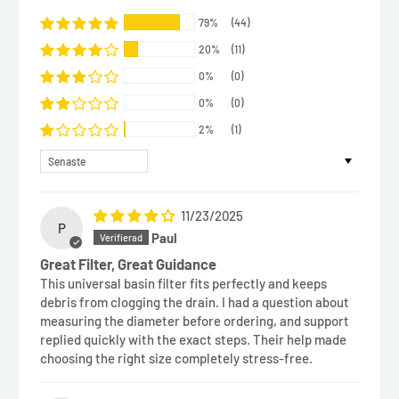
79%
(44)
20%
(11)
0%
(0)
0%
(0)
2%
(1)
Sort by
11/23/2025
P
Paul
Great Filter, Great Guidance
This universal basin filter fits perfectly and keeps
debris from clogging the drain. I had a question about
measuring the diameter before ordering, and support
replied quickly with the exact steps. Their help made
choosing the right size completely stress-free.