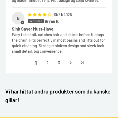
og holder afløbet rent. Flot design og solid kvalitet.
10/31/2025
B
Bryan H.
Sink Saver Must-Have
Easy to install, catches hair and debris before it clogs
the drain. Fits perfectly in most basins and lifts out for
quick cleaning. Strong stainless design and sleek look
small detail, big convenience.
1
2
3
Vi har hittat andra produkter som du kanske
gillar!