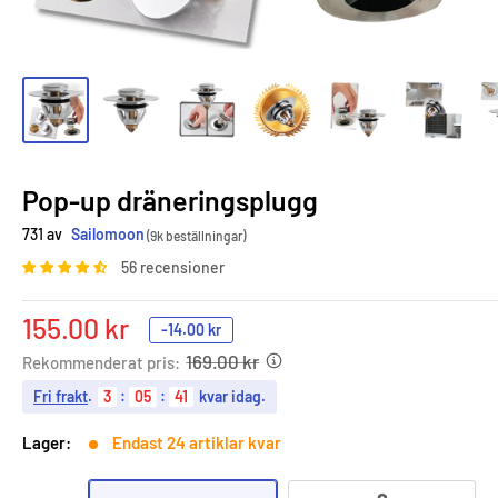
Pop-up dräneringsplugg
731 av
Sailomoon
(9k beställningar)
56 recensioner
Sale
155.00 kr
-
14.00 kr
price
169.00 kr
Rekommenderat pris:
Fri frakt
.
3
:
05
:
40
kvar idag.
Lager:
Endast 24 artiklar kvar