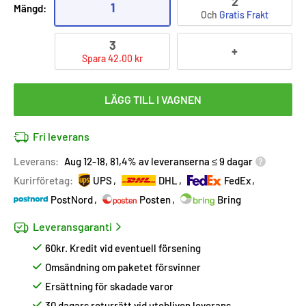
2
1
Mängd:
Och
Gratis Frakt
3
+
Spara 42.00 kr
LÄGG TILL I VAGNEN
Fri leverans
Leverans:
Aug 12-18, 81,4% av leveranserna ≤ 9 dagar
Kurirföretag:
UPS
DHL
FedEx
PostNord
Posten
Bring
Leveransgaranti
60kr. Kredit vid eventuell försening
Omsändning om paketet försvinner
Ersättning för skadade varor
30 dagars returrätt vid utebliven leverans