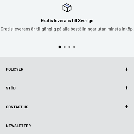
Gratis leverans till Sverige
Gratis leverans är tillgänglig på alla beställningar utan minsta inköp.
POLICYER
Integritetspolicy
STÖD
Användning av cookies (GDPR)
Användarvillkor
Om oss
CONTACT US
Leveransvillkor
Kontakta oss
Policy för retur och återbetalning
Alla produkter
Måndag:
9:00 - 18:00
NEWSLETTER
Tisdag:
9:00 - 18:00
Betalningsvillkor
Rättsligt meddelande