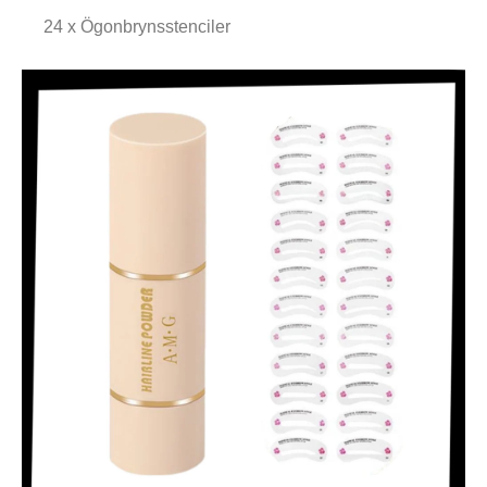
24 x Ögonbrynsstenciler