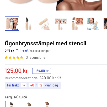
Ögonbrynsstämpel med stencil
348 av
Ymheart
(7k beställningar)
3 recensioner
Sale
125.00 kr
-
24.00 kr
price
149.00 kr
Rekommenderat pris:
Fri frakt
.
14
:
40
:
11
kvar idag.
Färg:
RÖKGRÅ