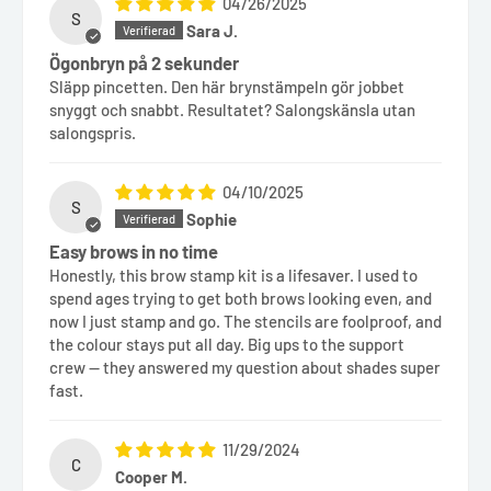
04/26/2025
S
Sara J.
Ögonbryn på 2 sekunder
Släpp pincetten. Den här brynstämpeln gör jobbet
snyggt och snabbt. Resultatet? Salongskänsla utan
salongspris.
04/10/2025
S
Sophie
Easy brows in no time
Honestly, this brow stamp kit is a lifesaver. I used to
spend ages trying to get both brows looking even, and
now I just stamp and go. The stencils are foolproof, and
the colour stays put all day. Big ups to the support
crew — they answered my question about shades super
fast.
11/29/2024
C
Cooper M.