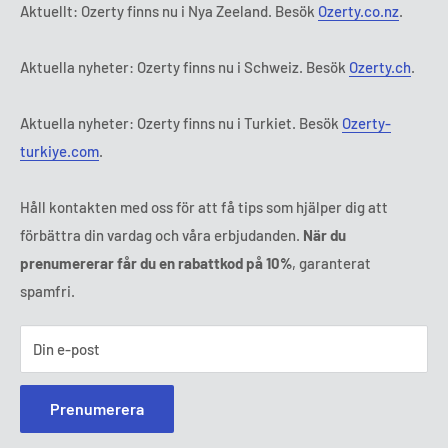
Onsdag:
9:00 - 18:00
Abonnemangets villkor och bestämmelser
FAQ
Aktuellt: Ozerty finns nu i Nya Zeeland. Besök
Ozerty.co.nz
.
Torsdag:
9:00 - 18:00
ADR-plattformar
Fredag:
9:00 - 18:00
Aktuella nyheter: Ozerty finns nu i Schweiz. Besök
Ozerty.ch
.
Ozerty håller dig säker
Lördag - Söndag:
Stängt
Tl:
010 884 87 30
Aktuella nyheter: Ozerty finns nu i Turkiet. Besök
Ozerty-
E-post:
kontakt@ozerty-sverige.com
turkiye.com
.
Håll kontakten med oss för att få tips som hjälper dig att
förbättra din vardag och våra erbjudanden.
När du
prenumererar får du en rabattkod på 10%
, garanterat
spamfri.
Din e-post
Prenumerera