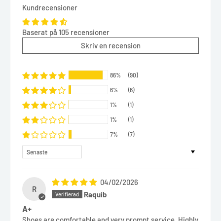
Kundrecensioner
Baserat på 105 recensioner
Skriv en recension
86%
(90)
6%
(6)
1%
(1)
1%
(1)
7%
(7)
Sort by
04/02/2026
R
Raquib
A+
Shoes are comfortable and very prompt service. Highly