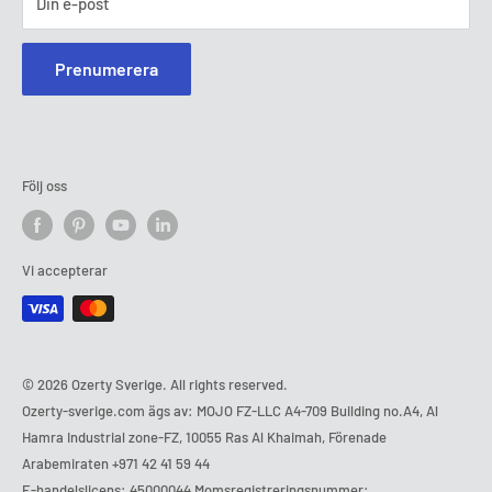
Din e-post
Prenumerera
Följ oss
Vi accepterar
© 2026 Ozerty Sverige. All rights reserved.
Ozerty-sverige.com ägs av: MOJO FZ-LLC A4-709 Building no.A4, Al
Hamra Industrial zone-FZ, 10055 Ras Al Khaimah, Förenade
Arabemiraten
+971 42 41 59 44
E-handelslicens: 45000044 Momsregistreringsnummer: