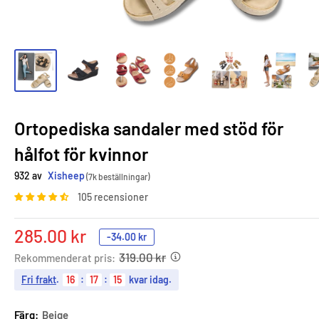
Ortopediska sandaler med stöd för
hålfot för kvinnor
932 av
Xisheep
(7k beställningar)
105 recensioner
Sale
285.00 kr
-
34.00 kr
price
319.00 kr
Rekommenderat pris:
Fri frakt
.
16
:
17
:
14
kvar idag.
Färg:
Beige