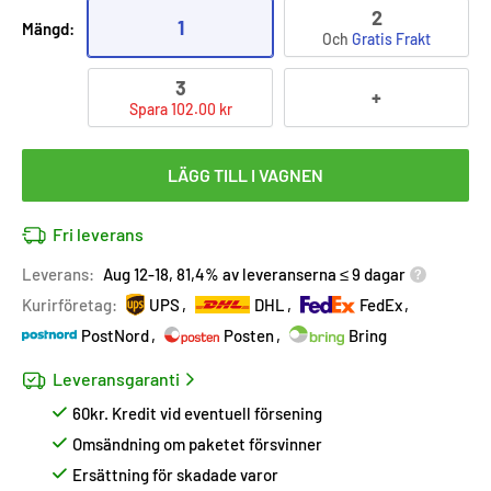
2
1
Mängd:
Och
Gratis Frakt
3
+
Spara 102.00 kr
LÄGG TILL I VAGNEN
Fri leverans
Leverans:
Aug 12-18, 81,4% av leveranserna ≤ 9 dagar
Kurirföretag:
UPS
DHL
FedEx
PostNord
Posten
Bring
Leveransgaranti
60kr. Kredit vid eventuell försening
Omsändning om paketet försvinner
Ersättning för skadade varor