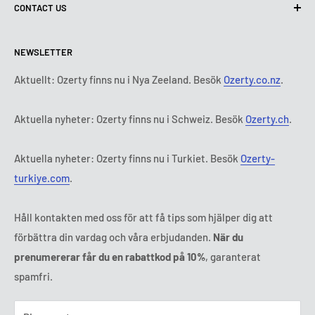
CONTACT US
Leveransvillkor
Kontakta oss
Policy för retur och återbetalning
Alla produkter
Måndag:
9:00 - 18:00
NEWSLETTER
Tisdag:
9:00 - 18:00
Betalningsvillkor
Rättsligt meddelande
Onsdag:
9:00 - 18:00
Abonnemangets villkor och bestämmelser
FAQ
Aktuellt: Ozerty finns nu i Nya Zeeland. Besök
Ozerty.co.nz
.
Torsdag:
9:00 - 18:00
ADR-plattformar
Fredag:
9:00 - 18:00
Aktuella nyheter: Ozerty finns nu i Schweiz. Besök
Ozerty.ch
.
Ozerty håller dig säker
Lördag - Söndag:
Stängt
Tl:
010 884 87 30
Aktuella nyheter: Ozerty finns nu i Turkiet. Besök
Ozerty-
E-post:
kontakt@ozerty-sverige.com
turkiye.com
.
Håll kontakten med oss för att få tips som hjälper dig att
förbättra din vardag och våra erbjudanden.
När du
prenumererar får du en rabattkod på 10%
, garanterat
spamfri.