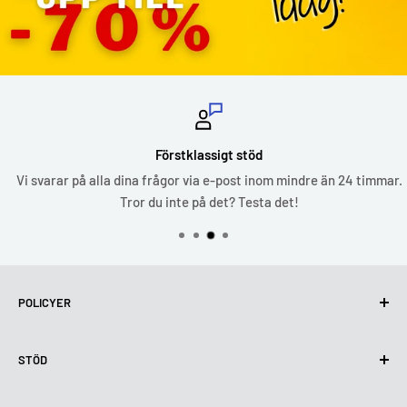
Förstklassigt stöd
Vi svarar på alla dina frågor via e-post inom mindre än 24 timmar.
Tror du inte på det? Testa det!
POLICYER
Integritetspolicy
STÖD
Användning av cookies (GDPR)
Användarvillkor
Om oss