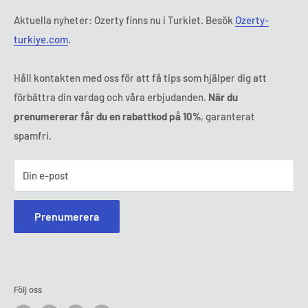
Tl:
010 884 87 30
Aktuella nyheter: Ozerty finns nu i Turkiet. Besök
Ozerty-
E-post:
kontakt@ozerty-sverige.com
turkiye.com
.
Håll kontakten med oss för att få tips som hjälper dig att
förbättra din vardag och våra erbjudanden.
När du
prenumererar får du en rabattkod på 10%
, garanterat
spamfri.
Din e-post
Prenumerera
Följ oss