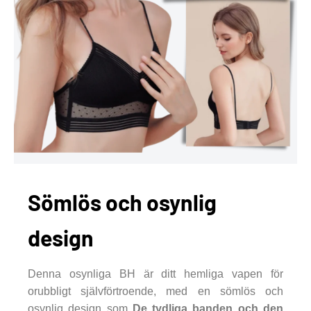
Sömlös och osynlig
design
Denna osynliga BH är ditt hemliga vapen för
orubbligt självförtroende, med en sömlös och
osynlig design som
De tydliga banden och den