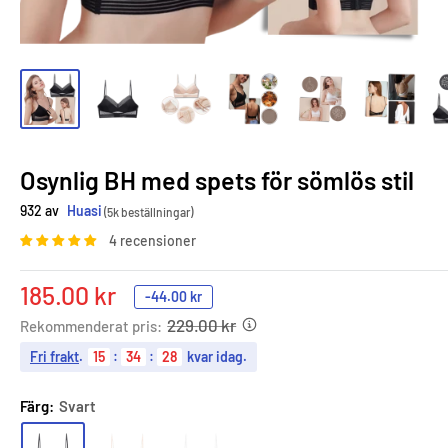
Osynlig BH med spets för sömlös stil
932 av
Huasi
(5k beställningar)
4 recensioner
Sale
185.00 kr
-
44.00 kr
price
229.00 kr
Rekommenderat pris:
Fri frakt
.
15
:
34
:
27
kvar idag.
Färg:
Svart