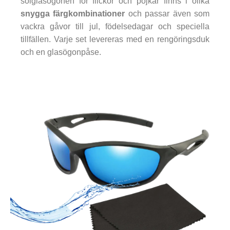
solglasögonen för flickor och pojkar finns i olika
snygga färgkombinationer
och passar även som
vackra gåvor till jul, födelsedagar och speciella
tillfällen. Varje set levereras med en rengöringsduk
och en glasögonpåse.