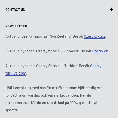
Användarvillkor
Om oss
CONTACT US
Leveransvillkor
Kontakta oss
Policy för retur och återbetalning
Alla produkter
Måndag:
9:00 - 18:00
NEWSLETTER
Tisdag:
9:00 - 18:00
Betalningsvillkor
Rättsligt meddelande
Onsdag:
9:00 - 18:00
Abonnemangets villkor och bestämmelser
FAQ
Aktuellt: Ozerty finns nu i Nya Zeeland. Besök
Ozerty.co.nz
.
Torsdag:
9:00 - 18:00
ADR-plattformar
Fredag:
9:00 - 18:00
Aktuella nyheter: Ozerty finns nu i Schweiz. Besök
Ozerty.ch
.
Ozerty håller dig säker
Lördag - Söndag:
Stängt
Tl:
010 884 87 30
Aktuella nyheter: Ozerty finns nu i Turkiet. Besök
Ozerty-
E-post:
kontakt@ozerty-sverige.com
turkiye.com
.
Håll kontakten med oss för att få tips som hjälper dig att
förbättra din vardag och våra erbjudanden.
När du
prenumererar får du en rabattkod på 10%
, garanterat
spamfri.