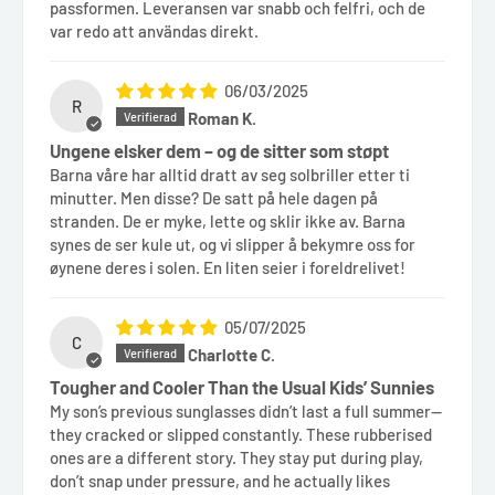
passformen. Leveransen var snabb och felfri, och de
var redo att användas direkt.
06/03/2025
R
Roman K.
Ungene elsker dem – og de sitter som støpt
Barna våre har alltid dratt av seg solbriller etter ti
minutter. Men disse? De satt på hele dagen på
stranden. De er myke, lette og sklir ikke av. Barna
synes de ser kule ut, og vi slipper å bekymre oss for
øynene deres i solen. En liten seier i foreldrelivet!
05/07/2025
C
Charlotte C.
Tougher and Cooler Than the Usual Kids’ Sunnies
My son’s previous sunglasses didn’t last a full summer—
they cracked or slipped constantly. These rubberised
ones are a different story. They stay put during play,
don’t snap under pressure, and he actually likes