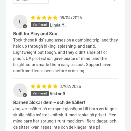
08/04/2025
L
Linda M.
Built for Play and Sun
Took these kids’ sunglasses on a camping trip, and they
held up through hiking, splashing, and sand.
Lightweight but tough, and they didn’t slide off or
pinch. UV protection gave peace of mind, and the
bright colors made them easy to spot. Support even
confirmed lens specs before ordering.
07/02/2025
V
Viktor B.
Barnen älskar dem – och de håller!
Jag var osäker på om sportglasögon till barn verkligen
skulle hålla måttet – särskilt med tanke på priset. Men
mina barn har sprungit runt med dem i flera dagar, och
de sitter kvar, repas inte och de klagar inte på