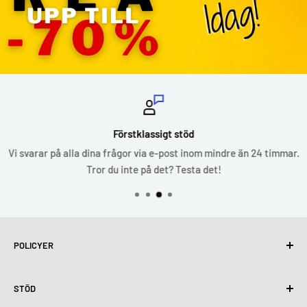
Förstklassigt stöd
Vi svarar på alla dina frågor via e-post inom mindre än 24 timmar.
Tror du inte på det? Testa det!
POLICYER
Integritetspolicy
STÖD
Användning av cookies (GDPR)