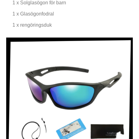
1 x Solglasögon för barn
1 x Glasögonfodral
1 x rengöringsduk