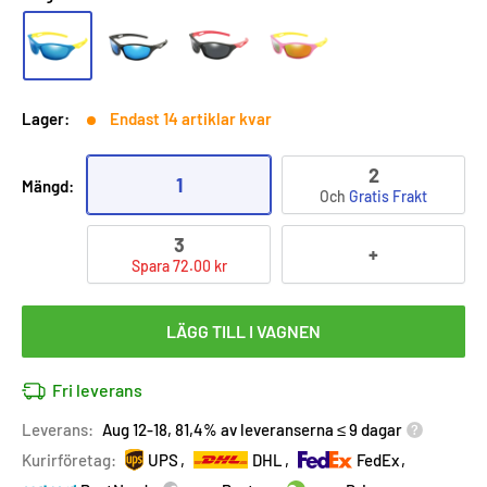
Lager:
Endast 14 artiklar kvar
2
1
Mängd:
Och
Gratis Frakt
3
+
Spara 72.00 kr
LÄGG TILL I VAGNEN
Fri leverans
Leverans:
Aug 12-18, 81,4% av leveranserna ≤ 9 dagar
Kurirföretag:
UPS
DHL
FedEx