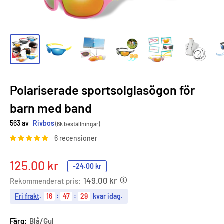
Polariserade sportsolglasögon för
barn med band
563 av
Rivbos
(6k beställningar)
6 recensioner
Sale
125.00 kr
-
24.00 kr
price
149.00 kr
Rekommenderat pris:
Fri frakt
.
16
:
47
:
27
kvar idag.
Färg:
Blå/Gul