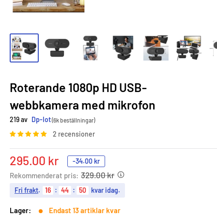
Roterande 1080p HD USB-
webbkamera med mikrofon
219 av
Dp-Iot
(6k beställningar)
2 recensioner
Sale
295.00 kr
-
34.00 kr
price
329.00 kr
Rekommenderat pris:
Fri frakt
.
16
:
44
:
49
kvar idag.
Lager:
Endast 13 artiklar kvar