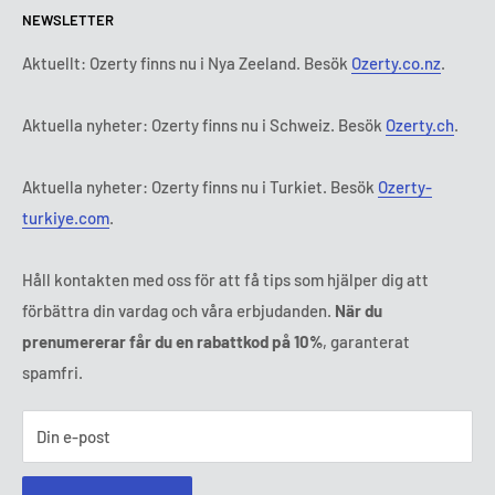
NEWSLETTER
Tisdag:
9:00 - 18:00
Betalningsvillkor
Rättsligt meddelande
Onsdag:
9:00 - 18:00
Abonnemangets villkor och bestämmelser
FAQ
Aktuellt: Ozerty finns nu i Nya Zeeland. Besök
Ozerty.co.nz
.
Torsdag:
9:00 - 18:00
ADR-plattformar
Fredag:
9:00 - 18:00
Aktuella nyheter: Ozerty finns nu i Schweiz. Besök
Ozerty.ch
.
Ozerty håller dig säker
Lördag - Söndag:
Stängt
Tl:
010 884 87 30
Aktuella nyheter: Ozerty finns nu i Turkiet. Besök
Ozerty-
E-post:
kontakt@ozerty-sverige.com
turkiye.com
.
Håll kontakten med oss för att få tips som hjälper dig att
förbättra din vardag och våra erbjudanden.
När du
prenumererar får du en rabattkod på 10%
, garanterat
spamfri.
Din e-post