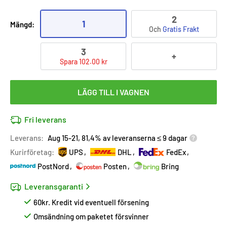
2
1
Mängd:
Och
Gratis Frakt
3
+
Spara 102.00 kr
LÄGG TILL I VAGNEN
Fri leverans
Leverans:
Aug 15-21, 81,4% av leveranserna ≤ 9 dagar
Kurirföretag:
UPS
DHL
FedEx
PostNord
Posten
Bring
Leveransgaranti
60kr. Kredit vid eventuell försening
Omsändning om paketet försvinner