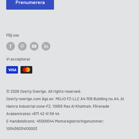
Prenumerera
Följ oss
Vi accepterar
© 2026 Ozerty Sverige. All rights reserved.
Ozerty-sverige.com ägs av: MOJO FZ-LLC A4-709 Building no.A4, Al
Hamra Industrial zone-FZ, 10055 Ras Al Khaimah, Förenade
Arabemiraten
+971 42 41 59 44
E-handelslicens: 45000044 Momsregistreringsnummer:
100436034100003