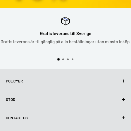
Gratis leverans till Sverige
Gratis leverans är tillgänglig på alla beställningar utan minsta inköp.
POLICYER
Integritetspolicy
STÖD
Användning av cookies (GDPR)
Användarvillkor
Om oss
CONTACT US
Leveransvillkor
Kontakta oss
Policy för retur och återbetalning
Alla produkter
Måndag:
9:00 - 18:00