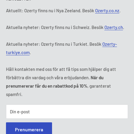
Betalningsvillkor
Rättsligt meddelande
Onsdag:
9:00 - 18:00
Abonnemangets villkor och bestämmelser
FAQ
Aktuellt: Ozerty finns nu i Nya Zeeland. Besök
Ozerty.co.nz
.
Torsdag:
9:00 - 18:00
ADR-plattformar
Fredag:
9:00 - 18:00
Aktuella nyheter: Ozerty finns nu i Schweiz. Besök
Ozerty.ch
.
Ozerty håller dig säker
Lördag - Söndag:
Stängt
Tl:
010 884 87 30
Aktuella nyheter: Ozerty finns nu i Turkiet. Besök
Ozerty-
E-post:
kontakt@ozerty-sverige.com
turkiye.com
.
Håll kontakten med oss för att få tips som hjälper dig att
förbättra din vardag och våra erbjudanden.
När du
prenumererar får du en rabattkod på 10%
, garanterat
spamfri.
Din e-post
Prenumerera