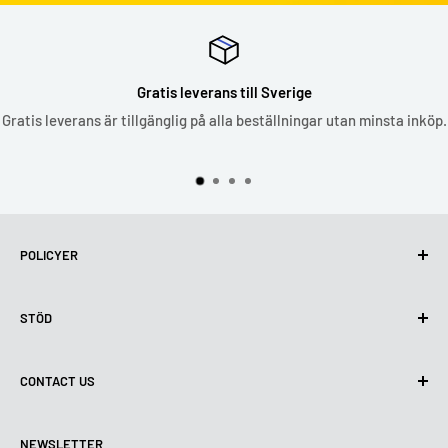
Gratis leverans till Sverige
Gratis leverans är tillgänglig på alla beställningar utan minsta inköp.
POLICYER
Integritetspolicy
STÖD
Användning av cookies (GDPR)
Användarvillkor
Om oss
CONTACT US
Leveransvillkor
Kontakta oss
Policy för retur och återbetalning
Alla produkter
Måndag:
9:00 - 18:00
NEWSLETTER
Tisdag:
9:00 - 18:00