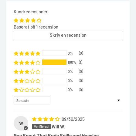
Kundrecensioner
Baserat på 1 recension
Skriv en recension
0%
(0)
100%
(1)
0%
(0)
0%
(0)
0%
(0)
Sort by
09/30/2025
W
Will W.
Gas Spout That Ends Spills and Hassles