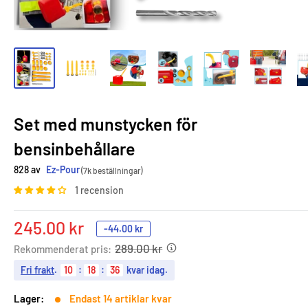
Set med munstycken för
bensinbehållare
828 av
Ez-Pour
(7k beställningar)
1 recension
Sale
245.00 kr
-
44.00 kr
price
289.00 kr
Rekommenderat pris:
Fri frakt
.
10
:
18
:
35
kvar idag.
Lager:
Endast 14 artiklar kvar