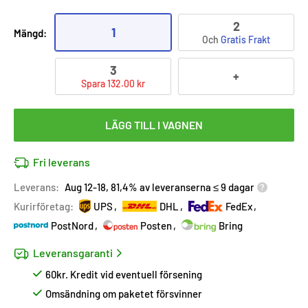
2
1
Mängd:
Och
Gratis Frakt
3
+
Spara 132.00 kr
LÄGG TILL I VAGNEN
Fri leverans
Leverans:
Aug 12-18, 81,4% av leveranserna ≤ 9 dagar
Kurirföretag:
UPS
DHL
FedEx
PostNord
Posten
Bring
Leveransgaranti
60kr. Kredit vid eventuell försening
Omsändning om paketet försvinner