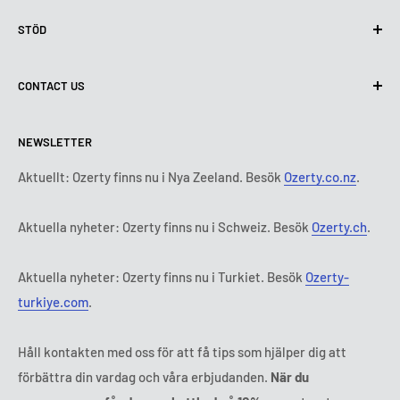
Integritetspolicy
STÖD
Användning av cookies (GDPR)
Användarvillkor
Om oss
CONTACT US
Leveransvillkor
Kontakta oss
Policy för retur och återbetalning
Alla produkter
Måndag:
9:00 - 18:00
NEWSLETTER
Tisdag:
9:00 - 18:00
Betalningsvillkor
Rättsligt meddelande
Onsdag:
9:00 - 18:00
Abonnemangets villkor och bestämmelser
FAQ
Aktuellt: Ozerty finns nu i Nya Zeeland. Besök
Ozerty.co.nz
.
Torsdag:
9:00 - 18:00
ADR-plattformar
Fredag:
9:00 - 18:00
Aktuella nyheter: Ozerty finns nu i Schweiz. Besök
Ozerty.ch
.
Ozerty håller dig säker
Lördag - Söndag:
Stängt
Tl:
010 884 87 30
Aktuella nyheter: Ozerty finns nu i Turkiet. Besök
Ozerty-
E-post:
kontakt@ozerty-sverige.com
turkiye.com
.
Håll kontakten med oss för att få tips som hjälper dig att
förbättra din vardag och våra erbjudanden.
När du