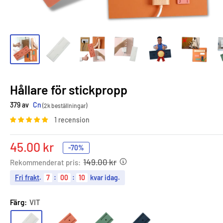
Hållare för stickpropp
379 av
Cn
(2k beställningar)
1 recension
Sale
45.00 kr
-70%
price
149.00 kr
Rekommenderat pris:
Fri frakt
.
7
:
00
:
09
kvar idag.
Färg:
VIT