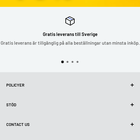
Gratis leverans till Sverige
Gratis leverans är tillgänglig på alla beställningar utan minsta inköp.
POLICYER
Integritetspolicy
STÖD
Användning av cookies (GDPR)
Användarvillkor
Om oss
CONTACT US
Leveransvillkor
Kontakta oss
Policy för retur och återbetalning
Alla produkter
Måndag:
9:00 - 18:00