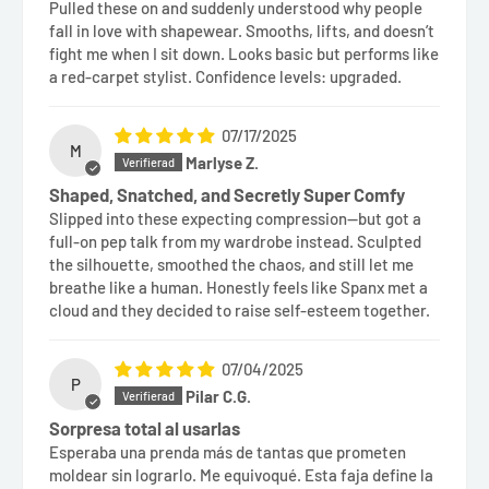
Pulled these on and suddenly understood why people
fall in love with shapewear. Smooths, lifts, and doesn’t
fight me when I sit down. Looks basic but performs like
a red-carpet stylist. Confidence levels: upgraded.
07/17/2025
M
Marlyse Z.
Shaped, Snatched, and Secretly Super Comfy
Slipped into these expecting compression—but got a
full-on pep talk from my wardrobe instead. Sculpted
the silhouette, smoothed the chaos, and still let me
breathe like a human. Honestly feels like Spanx met a
cloud and they decided to raise self-esteem together.
07/04/2025
P
Pilar C.G.
Sorpresa total al usarlas
Esperaba una prenda más de tantas que prometen
moldear sin lograrlo. Me equivoqué. Esta faja define la