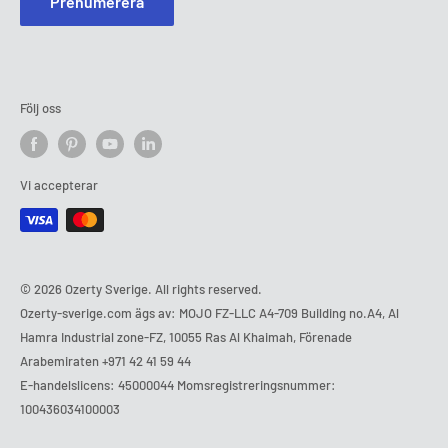
Prenumerera
Följ oss
Vi accepterar
© 2026 Ozerty Sverige. All rights reserved.
Ozerty-sverige.com ägs av: MOJO FZ-LLC A4-709 Building no.A4, Al
Hamra Industrial zone-FZ, 10055 Ras Al Khaimah, Förenade
Arabemiraten
+971 42 41 59 44
E-handelslicens: 45000044 Momsregistreringsnummer:
100436034100003