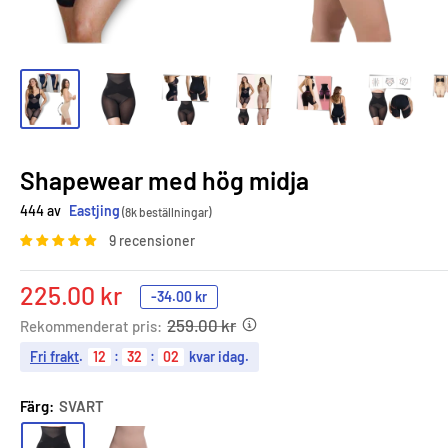
Shapewear med hög midja
444 av
Eastjing
(8k beställningar)
9 recensioner
Sale
225.00 kr
-
34.00 kr
price
259.00 kr
Rekommenderat pris:
Fri frakt
.
12
:
32
:
01
kvar idag.
Färg:
SVART