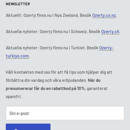
NEWSLETTER
Tisdag:
9:00 - 18:00
Betalningsvillkor
Rättsligt meddelande
Onsdag:
9:00 - 18:00
Abonnemangets villkor och bestämmelser
FAQ
Aktuellt: Ozerty finns nu i Nya Zeeland. Besök
Ozerty.co.nz
.
Torsdag:
9:00 - 18:00
ADR-plattformar
Fredag:
9:00 - 18:00
Aktuella nyheter: Ozerty finns nu i Schweiz. Besök
Ozerty.ch
.
Ozerty håller dig säker
Lördag - Söndag:
Stängt
Tl:
010 884 87 30
Aktuella nyheter: Ozerty finns nu i Turkiet. Besök
Ozerty-
E-post:
kontakt@ozerty-sverige.com
turkiye.com
.
Håll kontakten med oss för att få tips som hjälper dig att
förbättra din vardag och våra erbjudanden.
När du
prenumererar får du en rabattkod på 10%
, garanterat
spamfri.
Din e-post