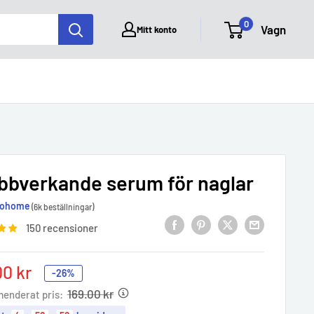
0
Vagn
Mitt konto
bbverkande serum för naglar
Yohome
(6k beställningar)
150 recensioner
00 kr
-26%
e
169.00 kr
enderat pris: