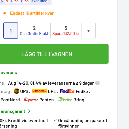
kt
.
4
:
58
:
57
kvar idag.
Endast 16 artiklar kvar
2
3
1
+
:
Och
Gratis Frakt
Spara 132.00 kr
LÄGG TILL I VAGNEN
 leverans
ns:
Aug 14-20, 81,4% av leveranserna ≤ 9 dagar
retag:
UPS
DHL
FedEx
PostNord
Posten
Bring
eransgaranti
0kr. Kredit vid eventuell
Omsändning om paketet
örsening
försvinner