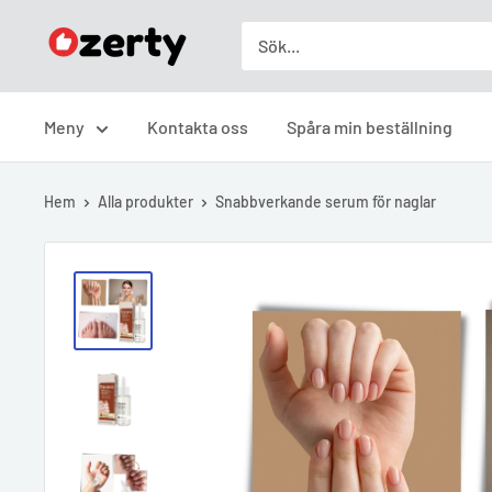
Skip
Ozerty
to
Sverige
content
Meny
Kontakta oss
Spåra min beställning
Hem
Alla produkter
Snabbverkande serum för naglar