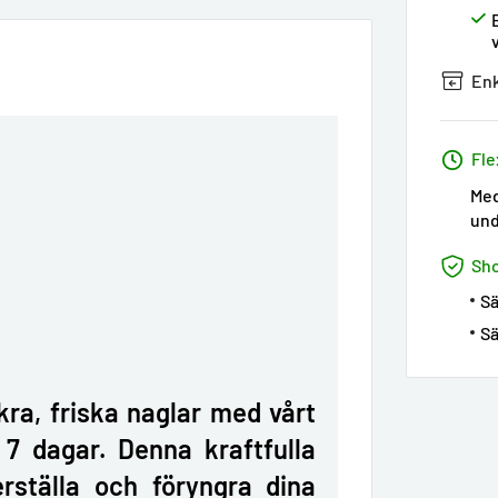
Enk
Fle
Med
und
Sh
Sä
Sä
a, friska naglar med vårt
7 dagar. Denna kraftfulla
rställa och föryngra dina