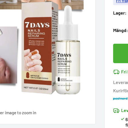
Fri fra
Lager:
Mängd
Fri
Levera
Kurirfö
Lev
ver image to zoom in
6
f