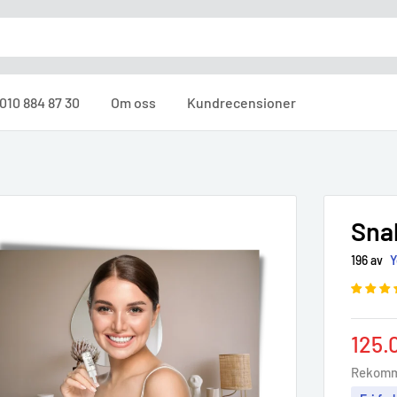
010 884 87 30
Om oss
Kundrecensioner
Sna
196 av
Sale
125.
pric
Rekomm