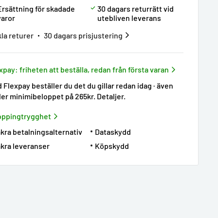
Ersättning för skadade
30 dagars returrätt vid
varor
utebliven leverans
la returer
30 dagars prisjustering
xpay: friheten att beställa, redan från första varan
 Flexpay beställer du det du gillar redan idag · även
er minimibeloppet på 265kr.
Detaljer
.
oppingtrygghet
kra betalningsalternativ
Dataskydd
kra leveranser
Köpskydd