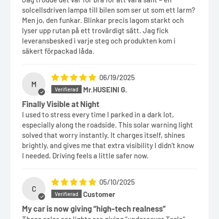
solcellsdriven lampa till bilen som ser ut som ett larm?
Men jo, den funkar. Blinkar precis lagom starkt och
lyser upp rutan på ett trovärdigt sätt. Jag fick
leveransbesked i varje steg och produkten kom i
säkert förpackad låda.
06/19/2025
M
Mr.HUSEINI G.
Finally Visible at Night
I used to stress every time I parked in a dark lot,
especially along the roadside. This solar warning light
solved that worry instantly. It charges itself, shines
brightly, and gives me that extra visibility I didn’t know
I needed. Driving feels a little safer now.
05/10/2025
C
Customer
My car is now giving “high-tech realness”