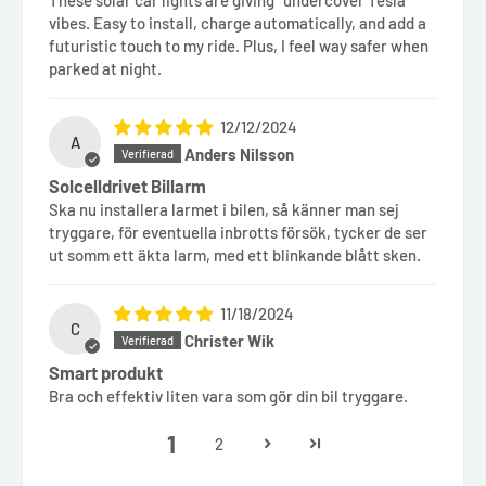
These solar car lights are giving “undercover Tesla”
vibes. Easy to install, charge automatically, and add a
futuristic touch to my ride. Plus, I feel way safer when
parked at night.
12/12/2024
A
Anders Nilsson
Solcelldrivet Billarm
Ska nu installera larmet i bilen, så känner man sej
tryggare, för eventuella inbrotts försök, tycker de ser
ut somm ett äkta larm, med ett blinkande blått sken.
11/18/2024
C
Christer Wik
Smart produkt
Bra och effektiv liten vara som gör din bil tryggare.
1
2