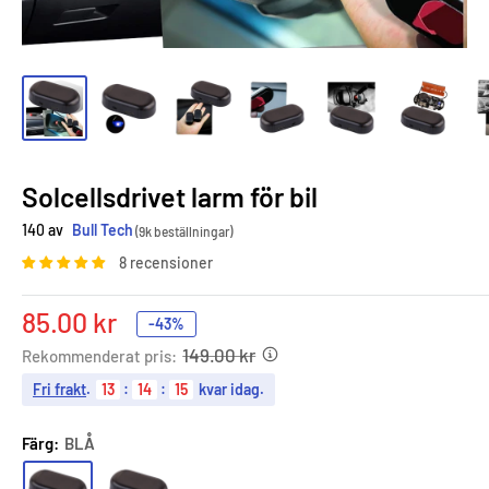
Solcellsdrivet larm för bil
140 av
Bull Tech
(9k beställningar)
8 recensioner
Sale
85.00 kr
-43%
price
149.00 kr
Rekommenderat pris:
Fri frakt
.
13
:
14
:
13
kvar idag.
Färg:
BLÅ