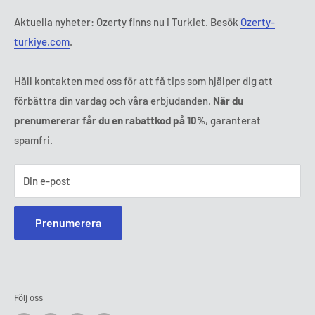
Tl:
010 884 87 30
Aktuella nyheter: Ozerty finns nu i Turkiet. Besök
Ozerty-
E-post:
kontakt@ozerty-sverige.com
turkiye.com
.
Håll kontakten med oss för att få tips som hjälper dig att
förbättra din vardag och våra erbjudanden.
När du
prenumererar får du en rabattkod på 10%
, garanterat
spamfri.
Din e-post
Prenumerera
Följ oss