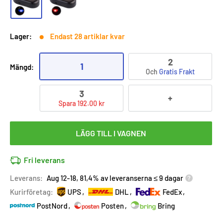
Lager:
Endast 28 artiklar kvar
2
1
Mängd:
Och
Gratis Frakt
3
+
Spara 192.00 kr
LÄGG TILL I VAGNEN
Fri leverans
Leverans:
Aug 12-18, 81,4% av leveranserna ≤ 9 dagar
Kurirföretag:
UPS
DHL
FedEx
PostNord
Posten
Bring