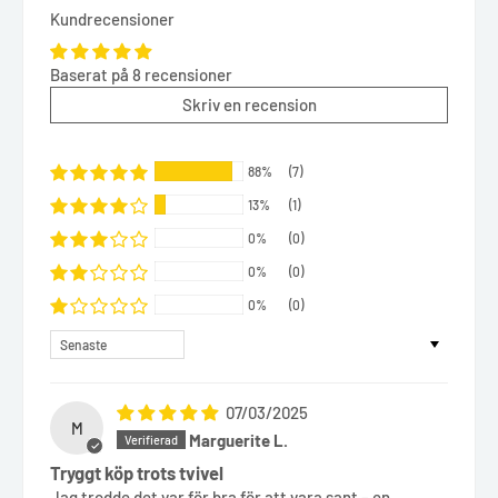
Kundrecensioner
Baserat på 8 recensioner
Skriv en recension
88%
(7)
13%
(1)
0%
(0)
0%
(0)
0%
(0)
Sort by
07/03/2025
M
Marguerite L.
Tryggt köp trots tvivel
Jag trodde det var för bra för att vara sant – en