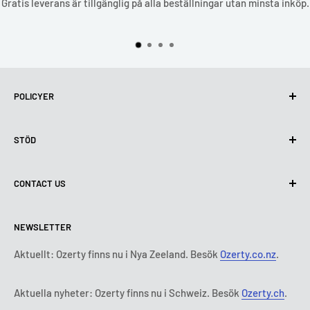
Gratis leverans är tillgänglig på alla beställningar utan minsta inköp.
POLICYER
Integritetspolicy
STÖD
Användning av cookies (GDPR)
Användarvillkor
Om oss
CONTACT US
Leveransvillkor
Kontakta oss
Policy för retur och återbetalning
Alla produkter
Måndag:
9:00 - 18:00
NEWSLETTER
Tisdag:
9:00 - 18:00
Betalningsvillkor
Rättsligt meddelande
Onsdag:
9:00 - 18:00
Abonnemangets villkor och bestämmelser
FAQ
Aktuellt: Ozerty finns nu i Nya Zeeland. Besök
Ozerty.co.nz
.
Torsdag:
9:00 - 18:00
ADR-plattformar
Fredag:
9:00 - 18:00
Aktuella nyheter: Ozerty finns nu i Schweiz. Besök
Ozerty.ch
.
Ozerty håller dig säker
Lördag - Söndag:
Stängt