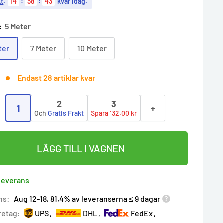
kt
.
14
:
38
:
42
kvar idag.
k:
5 Meter
ter
7 Meter
10 Meter
Endast 28 artiklar kvar
2
3
1
+
:
Och
Gratis Frakt
Spara 132.00 kr
LÄGG TILL I VAGNEN
 leverans
ns:
Aug 12-18, 81,4% av leveranserna ≤ 9 dagar
retag:
UPS
DHL
FedEx