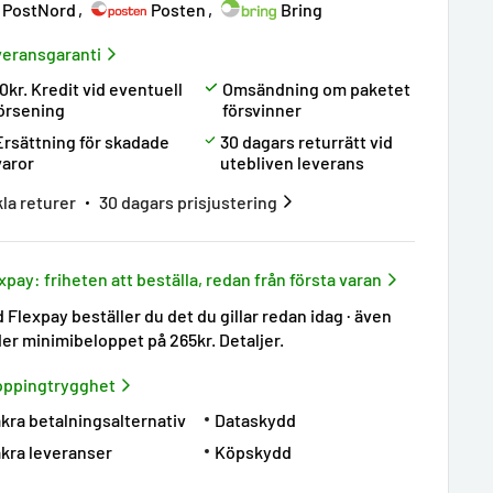
PostNord
Posten
Bring
eransgaranti
0kr. Kredit vid eventuell
Omsändning om paketet
örsening
försvinner
Ersättning för skadade
30 dagars returrätt vid
varor
utebliven leverans
la returer
30 dagars prisjustering
xpay: friheten att beställa, redan från första varan
 Flexpay beställer du det du gillar redan idag · även
er minimibeloppet på 265kr.
Detaljer
.
oppingtrygghet
kra betalningsalternativ
Dataskydd
kra leveranser
Köpskydd