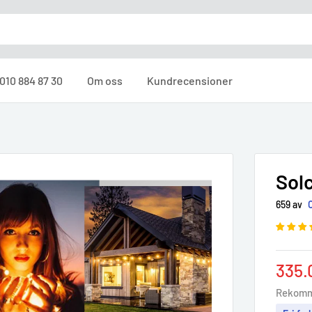
010 884 87 30
Om oss
Kundrecensioner
Solc
659 av
Sale
335.
pric
Rekomm