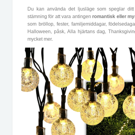
Du kan använda det ljusläge som speglar ditt 
stämning för att vara antingen
romantisk eller my
som bröllop, fester, familjemiddagar, födelsedag
Halloween, påsk, Alla hjärtans dag, Thanksgivin
mycket mer.