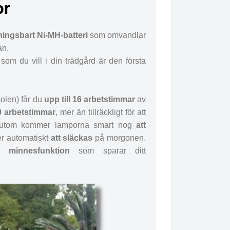
or
ingsbart Ni-MH-batteri
som omvandlar
an.
 som du vill i din trädgård är den första
olen) får du
upp till 16 arbetstimmar
av
0 arbetstimmar
, mer än tillräckligt för att
ssutom kommer lamporna smart nog
att
er automatiskt
att släckas
på morgonen.
en
minnesfunktion
som sparar ditt