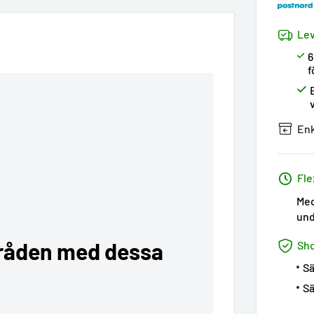
Lev
6
f
Enk
Fle
Med
und
råden med dessa
Sh
Sä
Sä