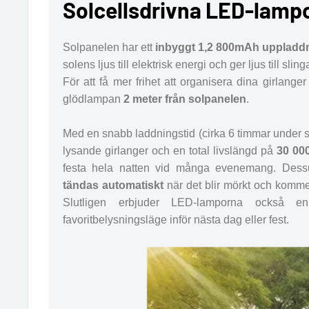
Solcellsdrivna LED-lamp
Solpanelen har ett
inbyggt 1,2 800mAh uppladdn
solens ljus till elektrisk energi och ger ljus till sling
För att få mer frihet att organisera dina girlanger
glödlampan
2 meter från solpanelen
.
Med en snabb laddningstid (cirka 6 timmar under s
lysande girlanger och en total livslängd på
30 00
festa hela natten vid många evenemang. De
tändas automatiskt
när det blir mörkt och komm
Slutligen erbjuder LED-lamporna också 
favoritbelysningsläge inför nästa dag eller fest.