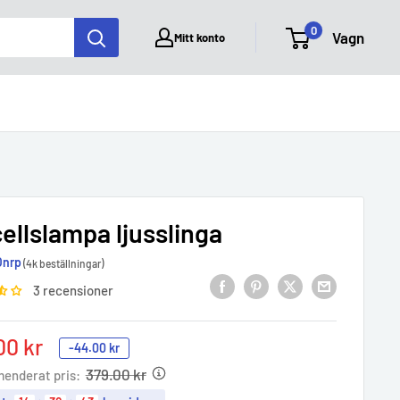
0
Vagn
Mitt konto
ellslampa ljusslinga
Onrp
(4k beställningar)
3 recensioner
00 kr
-
44.00 kr
e
379.00 kr
enderat pris: