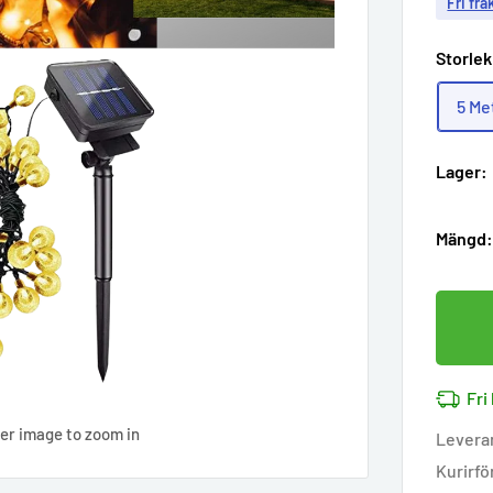
Fri fra
Storle
5 Me
Lager:
Mängd
Fri
ver image to zoom in
Levera
Kurirfö