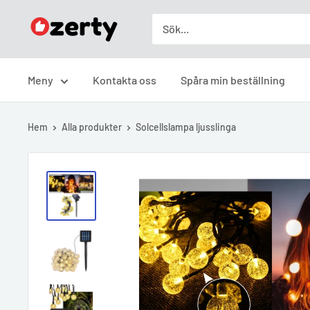
Skip
Ozerty
to
Sverige
content
Meny
Kontakta oss
Spåra min beställning
Hem
Alla produkter
Solcellslampa ljusslinga