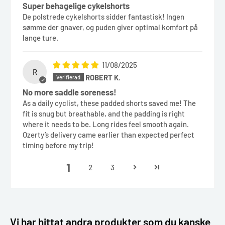
Super behagelige cykelshorts
De polstrede cykelshorts sidder fantastisk! Ingen
sømme der gnaver, og puden giver optimal komfort på
lange ture.
11/08/2025
R
ROBERT K.
No more saddle soreness!
As a daily cyclist, these padded shorts saved me! The
fit is snug but breathable, and the padding is right
where it needs to be. Long rides feel smooth again.
Ozerty’s delivery came earlier than expected perfect
timing before my trip!
1
2
3
Vi har hittat andra produkter som du kanske