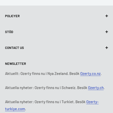
POLICYER
Integritetspolicy
STÖD
Användning av cookies (GDPR)
Användarvillkor
Om oss
CONTACT US
Leveransvillkor
Kontakta oss
Policy för retur och återbetalning
Alla produkter
Måndag:
9:00 - 18:00
NEWSLETTER
Tisdag:
9:00 - 18:00
Betalningsvillkor
Rättsligt meddelande
Onsdag:
9:00 - 18:00
Abonnemangets villkor och bestämmelser
FAQ
Aktuellt: Ozerty finns nu i Nya Zeeland. Besök
Ozerty.co.nz
.
Torsdag:
9:00 - 18:00
ADR-plattformar
Fredag:
9:00 - 18:00
Aktuella nyheter: Ozerty finns nu i Schweiz. Besök
Ozerty.ch
.
Ozerty håller dig säker
Lördag - Söndag:
Stängt
Tl:
010 884 87 30
Aktuella nyheter: Ozerty finns nu i Turkiet. Besök
Ozerty-
E-post:
kontakt@ozerty-sverige.com
turkiye.com
.