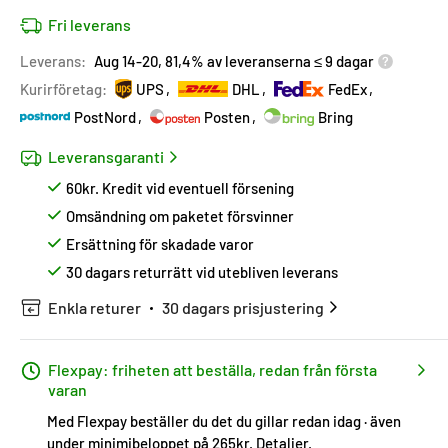
Fri leverans
Leverans:
Aug 14-20, 81,4% av leveranserna ≤ 9 dagar
Kurirföretag:
UPS
DHL
FedEx
PostNord
Posten
Bring
Leveransgaranti
60kr. Kredit vid eventuell försening
Omsändning om paketet försvinner
Ersättning för skadade varor
30 dagars returrätt vid utebliven leverans
Enkla returer
30 dagars prisjustering
Flexpay: friheten att beställa, redan från första
varan
Med Flexpay beställer du det du gillar redan idag · även
under minimibeloppet på 265kr.
Detaljer
.