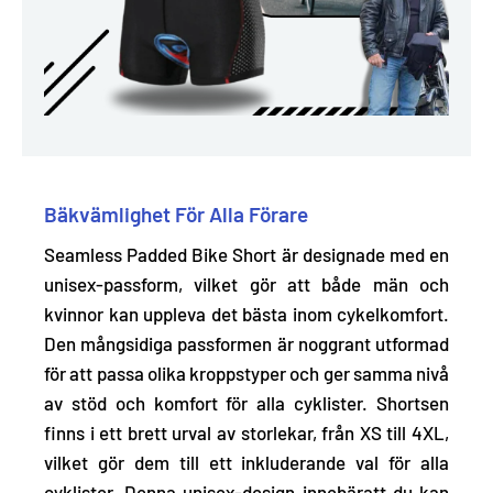
Bäkvämlighet För Alla Förare
Seamless Padded Bike Short är designade med en
unisex-passform, vilket gör att både män och
kvinnor kan uppleva det bästa inom cykelkomfort.
Den mångsidiga passformen är noggrant
utformad
för att passa olika kroppstyper och ger samma nivå
av stöd och komfort för alla cyklister.
Shortsen
finns i ett brett urval av storlekar, från XS till 4XL,
vilket gör dem till ett inkluderande val för alla
cyklister. Denna unisex-design innebäratt du kan