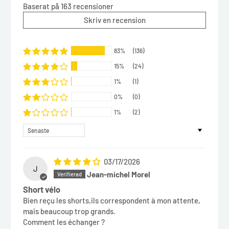
Baserat på 163 recensioner
Skriv en recension
83%
(136)
15%
(24)
1%
(1)
0%
(0)
1%
(2)
Sort by
03/17/2026
J
Jean-michel Morel
Short vélo
Bien reçu les shorts,ils correspondent à mon attente,
mais beaucoup trop grands.
Comment les échanger ?