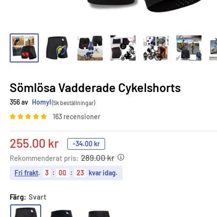
Sömlösa Vadderade Cykelshorts
356 av
Homyl
(5k beställningar)
163 recensioner
Sale
255.00 kr
-
34.00 kr
price
289.00 kr
Rekommenderat pris:
Fri frakt
.
3
:
00
:
21
kvar idag.
Färg:
Svart