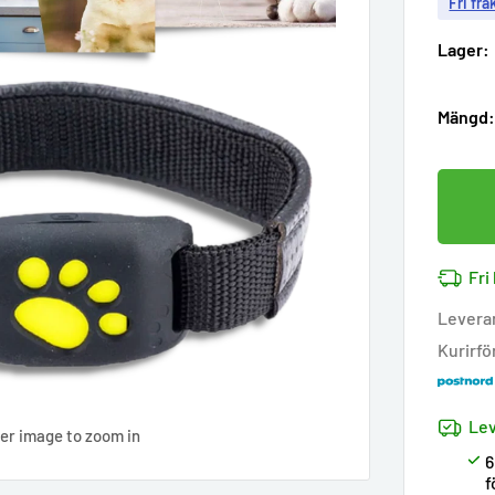
Fri fra
Lager:
Mängd
Fri
Levera
Kurirfö
Lev
ver image to zoom in
6
f