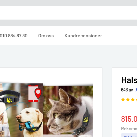
010 884 87 30
Om oss
Kundrecensioner
Hal
643 av
Sale
815.
pric
Rekomm