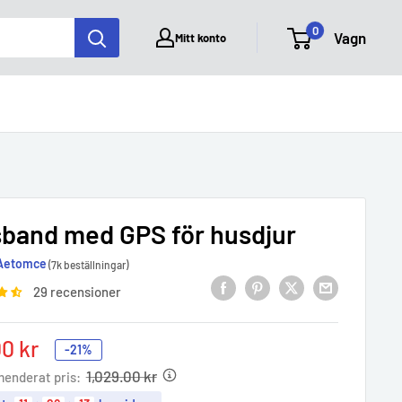
0
Vagn
Mitt konto
sband med GPS för husdjur
Aetomce
(7k beställningar)
29 recensioner
00 kr
-21%
e
1,029.00 kr
enderat pris: