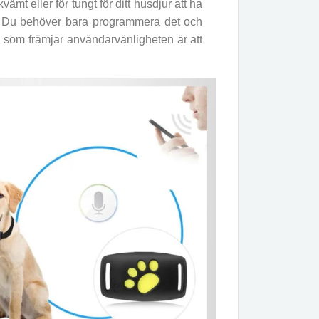
vämt eller för tungt för ditt husdjur att ha
a. Du behöver bara programmera det och
on som främjar användarvänligheten är att