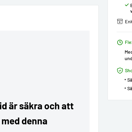
Enk
Fle
Med
und
Sh
Sä
Sä
tid är säkra och att
m med denna