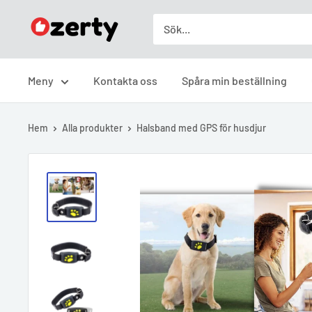
Skip
Ozerty
to
Sverige
content
Meny
Kontakta oss
Spåra min beställning
Hem
Alla produkter
Halsband med GPS för husdjur