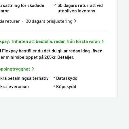
Ersättning för skadade
30 dagars returrätt vid
varor
utebliven leverans
la returer
30 dagars prisjustering
xpay: friheten att beställa, redan från första varan
 Flexpay beställer du det du gillar redan idag · även
er minimibeloppet på 265kr.
Detaljer
.
oppingtrygghet
kra betalningsalternativ
Dataskydd
kra leveranser
Köpskydd