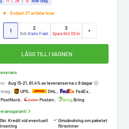
kt
.
11
:
28
:
12
kvar idag.
Endast 27 artiklar kvar
2
3
1
+
:
Och
Gratis Frakt
Spara 642.00 kr
LÄGG TILL I VAGNEN
 leverans
ns:
Aug 15-21, 81,4% av leveranserna ≤ 9 dagar
retag:
UPS
DHL
FedEx
PostNord
Posten
Bring
eransgaranti
0kr. Kredit vid eventuell
Omsändning om paketet
örsening
försvinner