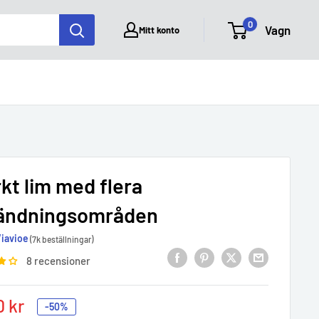
0
Vagn
Mitt konto
kt lim med flera
ändningsområden
Viavioe
(7k beställningar)
8 recensioner
0 kr
-50%