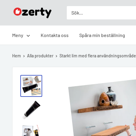
Skip
Ozerty
to
Sverige
content
Meny
Kontakta oss
Spåra min beställning
Hem
Alla produkter
Starkt lim med flera användningsområd