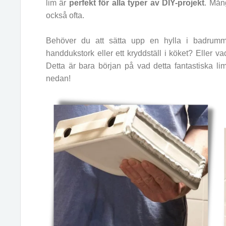
lim är
perfekt för alla typer av DIY-projekt
. Mån
också ofta.
Behöver du att sätta upp en hylla i badru
handdukstork eller ett kryddställ i köket? Eller 
Detta är bara början på vad detta fantastiska l
nedan!