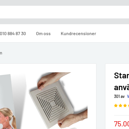
010 884 87 30
Om oss
Kundrecensioner
en
Star
anv
301 av
Sale
75.0