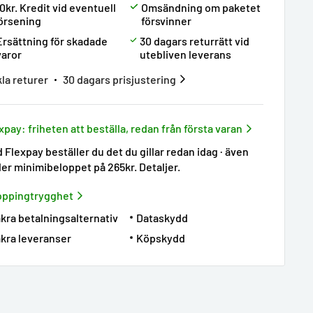
0kr. Kredit vid eventuell
Omsändning om paketet
örsening
försvinner
Ersättning för skadade
30 dagars returrätt vid
varor
utebliven leverans
la returer
30 dagars prisjustering
xpay: friheten att beställa, redan från första varan
 Flexpay beställer du det du gillar redan idag · även
er minimibeloppet på 265kr.
Detaljer
.
oppingtrygghet
kra betalningsalternativ
Dataskydd
kra leveranser
Köpskydd