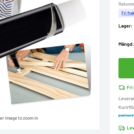
pric
Rekomm
Fri fra
Lager:
Mängd
Fri
Levera
Kurirfö
ver image to zoom in
Lev