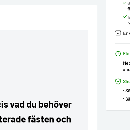
6
f
Enk
Fle
Med
und
Sh
Sä
Sä
cis vad du behöver
terade fästen och