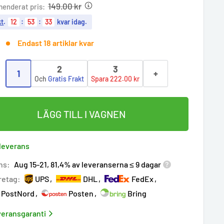
e
149.00 kr
enderat pris:
kt
.
12
:
53
:
32
kvar idag.
Endast 18 artiklar kvar
2
3
1
+
:
Och
Gratis Frakt
Spara 222.00 kr
LÄGG TILL I VAGNEN
 leverans
ns:
Aug 15-21, 81,4% av leveranserna ≤ 9 dagar
retag:
UPS
DHL
FedEx
PostNord
Posten
Bring
eransgaranti