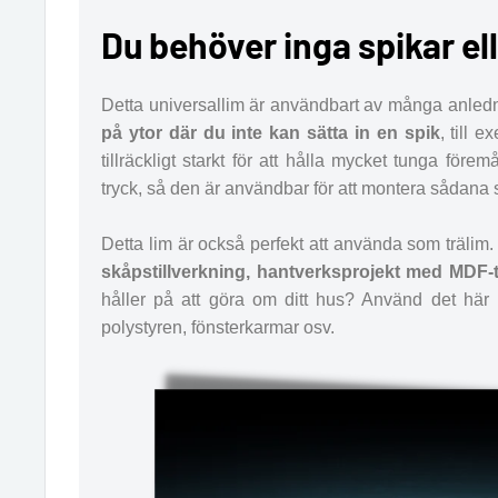
Du behöver inga spikar el
Detta universallim är användbart av många anledn
på ytor där du inte kan sätta in en spik
, till 
tillräckligt starkt för att hålla mycket tunga före
tryck, så den är användbar för att montera sådana 
Detta lim är också perfekt att använda som trälim.
skåpstillverkning, hantverksprojekt med MDF-
håller på att göra om ditt hus? Använd det här lim
polystyren, fönsterkarmar osv.