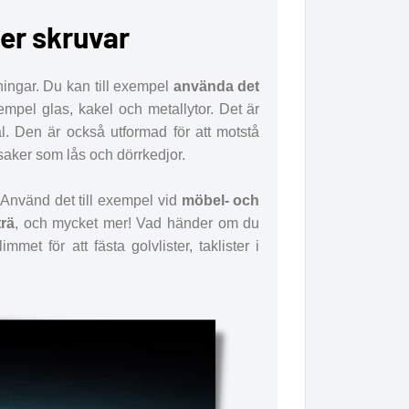
ler skruvar
ingar. Du kan till exempel
använda det
exempel glas, kakel och metallytor. Det är
mål. Den är också utformad för att motstå
saker som lås och dörrkedjor.
 Använd det till exempel vid
möbel- och
trä
, och mycket mer! Vad händer om du
met för att fästa golvlister, taklister i