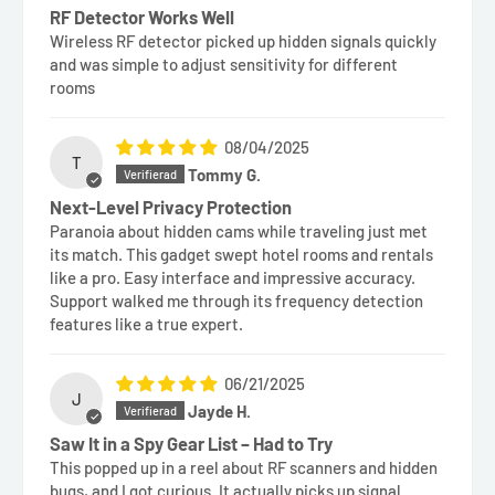
RF Detector Works Well
Wireless RF detector picked up hidden signals quickly
and was simple to adjust sensitivity for different
rooms
08/04/2025
T
Tommy G.
Next-Level Privacy Protection
Paranoia about hidden cams while traveling just met
its match. This gadget swept hotel rooms and rentals
like a pro. Easy interface and impressive accuracy.
Support walked me through its frequency detection
features like a true expert.
06/21/2025
J
Jayde H.
Saw It in a Spy Gear List – Had to Try
This popped up in a reel about RF scanners and hidden
bugs, and I got curious. It actually picks up signal