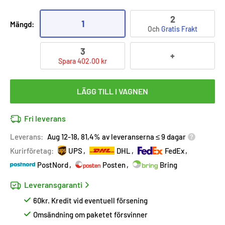
2
1
Mängd:
Och
Gratis Frakt
3
+
Spara 402.00 kr
LÄGG TILL I VAGNEN
Fri leverans
Leverans:
Aug 12-18, 81,4% av leveranserna ≤ 9 dagar
Kurirföretag:
UPS
DHL
FedEx
PostNord
Posten
Bring
Leveransgaranti
60kr. Kredit vid eventuell försening
Omsändning om paketet försvinner