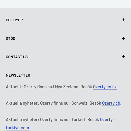
POLICYER
Integritetspolicy
STÖD
Användning av cookies (GDPR)
Användarvillkor
Om oss
CONTACT US
Leveransvillkor
Kontakta oss
Policy för retur och återbetalning
Alla produkter
Måndag:
9:00 - 18:00
NEWSLETTER
Tisdag:
9:00 - 18:00
Betalningsvillkor
Rättsligt meddelande
Onsdag:
9:00 - 18:00
Abonnemangets villkor och bestämmelser
FAQ
Aktuellt: Ozerty finns nu i Nya Zeeland. Besök
Ozerty.co.nz
.
Torsdag:
9:00 - 18:00
ADR-plattformar
Fredag:
9:00 - 18:00
Aktuella nyheter: Ozerty finns nu i Schweiz. Besök
Ozerty.ch
.
Ozerty håller dig säker
Lördag - Söndag:
Stängt
Tl:
010 884 87 30
Aktuella nyheter: Ozerty finns nu i Turkiet. Besök
Ozerty-
E-post:
kontakt@ozerty-sverige.com
turkiye.com
.