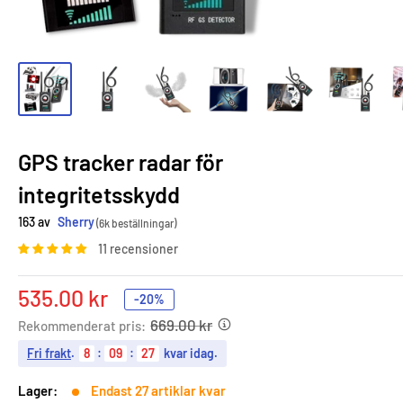
GPS tracker radar för
integritetsskydd
163 av
Sherry
(6k beställningar)
11 recensioner
Sale
535.00 kr
-20%
price
669.00 kr
Rekommenderat pris:
Fri frakt
.
8
:
09
:
26
kvar idag.
Lager:
Endast 27 artiklar kvar