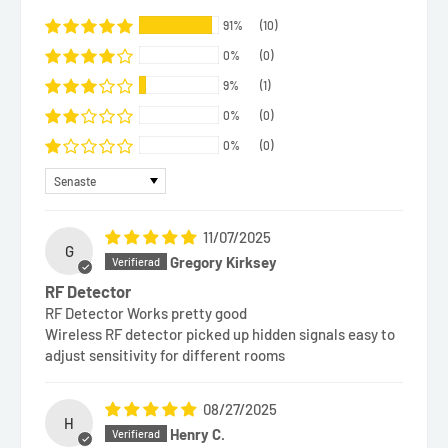
91%
(10)
0%
(0)
9%
(1)
0%
(0)
0%
(0)
Sort by
11/07/2025
G
Gregory Kirksey
RF Detector
RF Detector Works pretty good
Wireless RF detector picked up hidden signals easy to
adjust sensitivity for different rooms
08/27/2025
H
Henry C.