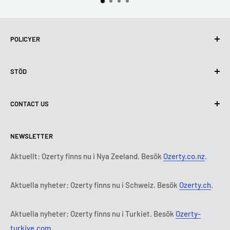
POLICYER
Integritetspolicy
STÖD
Användning av cookies (GDPR)
Användarvillkor
Om oss
CONTACT US
Leveransvillkor
Kontakta oss
Policy för retur och återbetalning
Alla produkter
Måndag:
9:00 - 18:00
NEWSLETTER
Tisdag:
9:00 - 18:00
Betalningsvillkor
Rättsligt meddelande
Onsdag:
9:00 - 18:00
Abonnemangets villkor och bestämmelser
FAQ
Aktuellt: Ozerty finns nu i Nya Zeeland. Besök
Ozerty.co.nz
.
Torsdag:
9:00 - 18:00
ADR-plattformar
Fredag:
9:00 - 18:00
Aktuella nyheter: Ozerty finns nu i Schweiz. Besök
Ozerty.ch
.
Ozerty håller dig säker
Lördag - Söndag:
Stängt
Tl:
010 884 87 30
Aktuella nyheter: Ozerty finns nu i Turkiet. Besök
Ozerty-
E-post:
kontakt@ozerty-sverige.com
turkiye.com
.