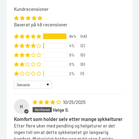
Kundrecensioner
Baserat på 48 recensioner
94%
(45)
4%
(2)
0%
(0)
0%
(0)
2%
(1)
Sort by
10/25/2025
H
Helge S.
Komfort som holder selv etter mange sykkelturer
Etter flere uker med pendling og helgeturer er det
ingen tvil om at dette sykkelsetet gir langvarig
komfort. Materialet holder seg mykt uten å miste