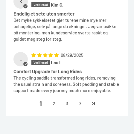
K
Kim C.
Endelig et sete uten smerter
Det myke sykkelsetet gjør turene mine mye mer
behagelige, selv på lange strekninger. Jeg var usikker
på montering, men kundeservice svarte raskt og
guidet meg steg for steg.
08/29/2025
L
Lou L.
Comfort Upgrade for Long Rides
The cycling saddle transformed long rides, removing
the usual strain and soreness. Soft padding and stable
support made every journey much more enjoyable.
1
2
3