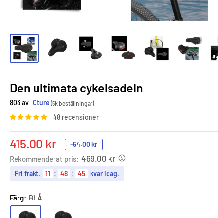
Den ultimata cykelsadeln
803 av
Oture
(5k beställningar)
48 recensioner
Sale
415.00 kr
-
54.00 kr
price
469.00 kr
Rekommenderat pris:
Fri frakt
.
11
:
48
:
44
kvar idag.
Färg:
BLÅ