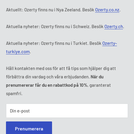
Onsdag:
9:00 - 18:00
Abonnemangets villkor och bestämmelser
FAQ
Aktuellt: Ozerty finns nu i Nya Zeeland. Besök
Ozerty.co.nz
.
Torsdag:
9:00 - 18:00
ADR-plattformar
Fredag:
9:00 - 18:00
Aktuella nyheter: Ozerty finns nu i Schweiz. Besök
Ozerty.ch
.
Ozerty håller dig säker
Lördag - Söndag:
Stängt
Tl:
010 884 87 30
Aktuella nyheter: Ozerty finns nu i Turkiet. Besök
Ozerty-
E-post:
kontakt@ozerty-sverige.com
turkiye.com
.
Håll kontakten med oss för att få tips som hjälper dig att
förbättra din vardag och våra erbjudanden.
När du
prenumererar får du en rabattkod på 10%
, garanterat
spamfri.
Din e-post
Prenumerera