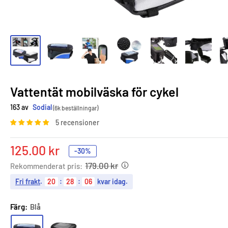
Vattentät mobilväska för cykel
163 av
Sodial
(6k beställningar)
5 recensioner
Sale
125.00 kr
-30%
price
179.00 kr
Rekommenderat pris:
Fri frakt
.
20
:
28
:
04
kvar idag.
Färg:
Blå