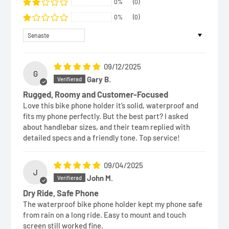
0%
(0)
0%
(0)
Sort by
09/12/2025
G
Gary B.
Rugged, Roomy and Customer-Focused
Love this bike phone holder it’s solid, waterproof and
fits my phone perfectly. But the best part? I asked
about handlebar sizes, and their team replied with
detailed specs and a friendly tone. Top service!
09/04/2025
J
John M.
Dry Ride, Safe Phone
The waterproof bike phone holder kept my phone safe
from rain on a long ride. Easy to mount and touch
screen still worked fine.