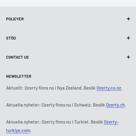
POLICYER
Integritetspolicy
STÖD
Användning av cookies (GDPR)
Användarvillkor
Om oss
CONTACT US
Leveransvillkor
Kontakta oss
Policy för retur och återbetalning
Alla produkter
Måndag:
9:00 - 18:00
NEWSLETTER
Tisdag:
9:00 - 18:00
Betalningsvillkor
Rättsligt meddelande
Onsdag:
9:00 - 18:00
Abonnemangets villkor och bestämmelser
FAQ
Aktuellt: Ozerty finns nu i Nya Zeeland. Besök
Ozerty.co.nz
.
Torsdag:
9:00 - 18:00
ADR-plattformar
Fredag:
9:00 - 18:00
Aktuella nyheter: Ozerty finns nu i Schweiz. Besök
Ozerty.ch
.
Ozerty håller dig säker
Lördag - Söndag:
Stängt
Tl:
010 884 87 30
Aktuella nyheter: Ozerty finns nu i Turkiet. Besök
Ozerty-
E-post:
kontakt@ozerty-sverige.com
turkiye.com
.