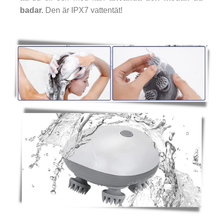
badar.
Den är IPX7 vattentät!