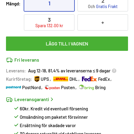
2
1
Mängd:
Och
Gratis Frakt
3
+
Spara 132.00 kr
LÄGG TILL I VAGNEN
Fri leverans
Leverans:
Aug 12-18, 81,4% av leveranserna ≤ 9 dagar
Kurirföretag:
UPS
DHL
FedEx
PostNord
Posten
Bring
Leveransgaranti
60kr. Kredit vid eventuell försening
Omsändning om paketet försvinner
Ersättning för skadade varor
30 dagars returrätt vid utebliven leverans