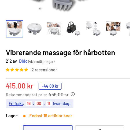
Vibrerande massage för hårbotten
212 av
Dido
(4k beställningar)
2 recensioner
Sale
415.00 kr
-
44.00 kr
price
459.00 kr
Rekommenderat pris:
Fri frakt
.
16
:
00
:
10
kvar idag.
Lager:
Endast 19 artiklar kvar